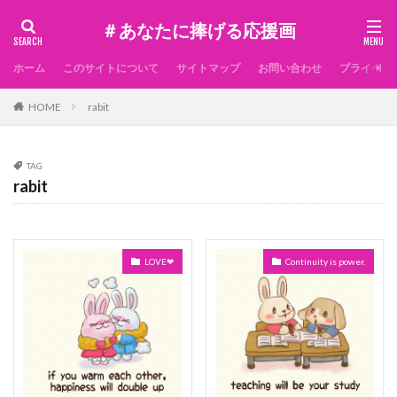
＃あなたに捧げる応援画
ホーム
このサイトについて
サイトマップ
お問い合わせ
プライベー
HOME
rabit
TAG
rabit
LOVE❤
Continuity is power.