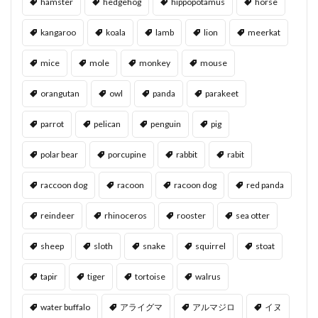
hamster
hedgehog
hippopotamus
horse
kangaroo
koala
lamb
lion
meerkat
mice
mole
monkey
mouse
orangutan
owl
panda
parakeet
parrot
pelican
penguin
pig
polar bear
porcupine
rabbit
rabit
raccoon dog
racoon
racoon dog
red panda
reindeer
rhinoceros
rooster
sea otter
sheep
sloth
snake
squirrel
stoat
tapir
tiger
tortoise
walrus
water buffalo
アライグマ
アルマジロ
イヌ