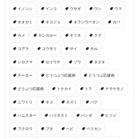
イノシシ
インコ
ウサギ
ウシ
ウマ
オオカミ
オコジョ
オランウータン
カバ
カメ
カンガルー
キツネ
クマ
コアラ
コウモリ
サイ
サル
シロクマ
セイウチ
ゾウ
タヌキ
チーター
どうつぶつ応援画
どうつぶ応援画
どうぶつ応援画
トナカイ
トラ
ナマケモノ
ニワトリ
ネコ
ネズミ
バク
ハムスター
ハリネズミ
パンダ
ヒツジ
フクロウ
ブタ
ヘビ
ペリカン