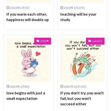
2023年3月5日
2023年1月27日
if you warm each other,
teaching will be your
happiness will double up
study
LOVE❤
just do it
2023年1月8日
2022年12月19日
love begins with just a
if you don’t try, you won’t
small expectation
fail, but you won’t
succeed either