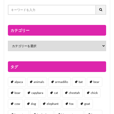
カテゴリー
タグ
alpaca
animals
armadillo
bat
bear
boar
capybara
cat
cheetah
chick
cow
dog
elephant
fox
goat