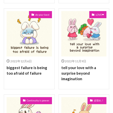
do your best
LOVE❤
2022年12月6日
2022年11月9日
biggest failure is being
tell your love with a
too afraid of failure
surprise beyond
imagination
Continuity is power.
頑張れ！