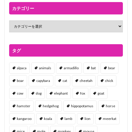
カテゴリー
タグ
alpaca
animals
armadillo
bat
bear
boar
capybara
cat
cheetah
chick
cow
dog
elephant
fox
goat
hamster
hedgehog
hippopotamus
horse
kangaroo
koala
lamb
lion
meerkat
mice
mole
monkey
mouse