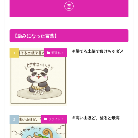
【励みになった言葉】
＃勝てる土俵で負けちゃダメ
頑張れ！
＃高い山ほど、登ると最高
ファイト！