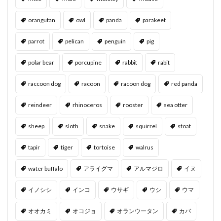
orangutan
owl
panda
parakeet
parrot
pelican
penguin
pig
polar bear
porcupine
rabbit
rabit
raccoon dog
racoon
racoon dog
red panda
reindeer
rhinoceros
rooster
sea otter
sheep
sloth
snake
squirrel
stoat
tapir
tiger
tortoise
walrus
water buffalo
アライグマ
アルマジロ
イヌ
イノシシ
インコ
ウサギ
ウシ
ウマ
オオカミ
オコジョ
オランウータン
カバ