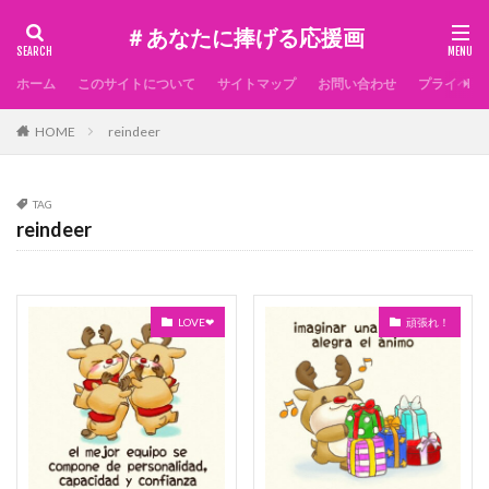
＃あなたに捧げる応援画
ホーム
このサイトについて
サイトマップ
お問い合わせ
プライベー
HOME
reindeer
TAG
reindeer
LOVE❤
頑張れ！