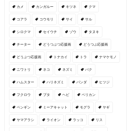
カメ
カンガルー
キツネ
クマ
コアラ
コウモリ
サイ
サル
シロクマ
セイウチ
ゾウ
タヌキ
チーター
どうつぶつ応援画
どうつぶ応援画
どうぶつ応援画
トナカイ
トラ
ナマケモノ
ニワトリ
ネコ
ネズミ
バク
ハムスター
ハリネズミ
パンダ
ヒツジ
フクロウ
ブタ
ヘビ
ペリカン
ペンギン
ミーアキャット
モグラ
ヤギ
ヤマアラシ
ライオン
ラッコ
リス