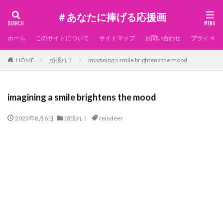
＃あなたに捧げる応援画
ホーム
このサイトについて
サイトマップ
お問い合わせ
プライベー
HOME
頑張れ！
imagining a smile brightens the mood
imagining a smile brightens the mood
2023年8月6日
頑張れ！
reindeer