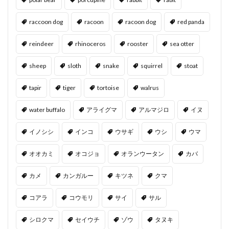
raccoon dog
racoon
racoon dog
red panda
reindeer
rhinoceros
rooster
sea otter
sheep
sloth
snake
squirrel
stoat
tapir
tiger
tortoise
walrus
water buffalo
アライグマ
アルマジロ
イヌ
イノシシ
インコ
ウサギ
ウシ
ウマ
オオカミ
オコジョ
オランウータン
カバ
カメ
カンガルー
キツネ
クマ
コアラ
コウモリ
サイ
サル
シロクマ
セイウチ
ゾウ
タヌキ