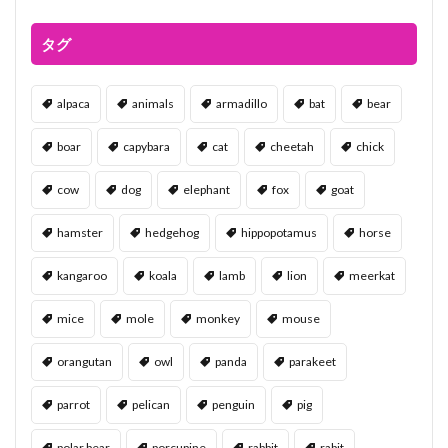
タグ
alpaca
animals
armadillo
bat
bear
boar
capybara
cat
cheetah
chick
cow
dog
elephant
fox
goat
hamster
hedgehog
hippopotamus
horse
kangaroo
koala
lamb
lion
meerkat
mice
mole
monkey
mouse
orangutan
owl
panda
parakeet
parrot
pelican
penguin
pig
polar bear
porcupine
rabbit
rabit