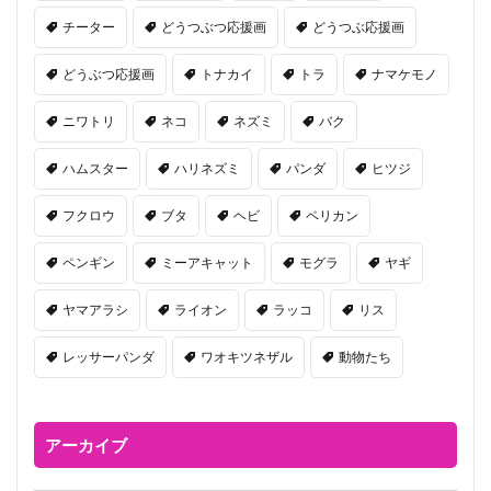
チーター
どうつぶつ応援画
どうつぶ応援画
どうぶつ応援画
トナカイ
トラ
ナマケモノ
ニワトリ
ネコ
ネズミ
バク
ハムスター
ハリネズミ
パンダ
ヒツジ
フクロウ
ブタ
ヘビ
ペリカン
ペンギン
ミーアキャット
モグラ
ヤギ
ヤマアラシ
ライオン
ラッコ
リス
レッサーパンダ
ワオキツネザル
動物たち
アーカイブ