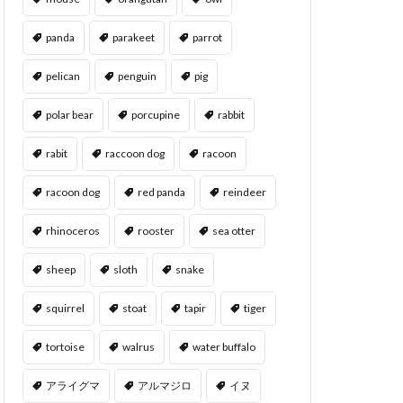
panda
parakeet
parrot
pelican
penguin
pig
polar bear
porcupine
rabbit
rabit
raccoon dog
racoon
racoon dog
red panda
reindeer
rhinoceros
rooster
sea otter
sheep
sloth
snake
squirrel
stoat
tapir
tiger
tortoise
walrus
water buffalo
アライグマ
アルマジロ
イヌ