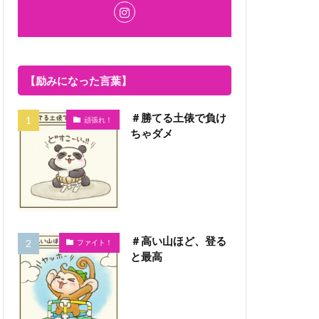
【励みになった言葉】
＃勝てる土俵で負け
頑張れ！
ちゃダメ
＃高い山ほど、登る
ファイト！
と最高