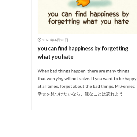
2023年4月23日
you can find happiness by forgetting
what you hate
When bad things happen, there are many things
that worrying will not solve. If you want to be happy
at all times, forget about the bad things. Mr.Fennec
幸せを見つけたいなら、嫌なことは忘れよう