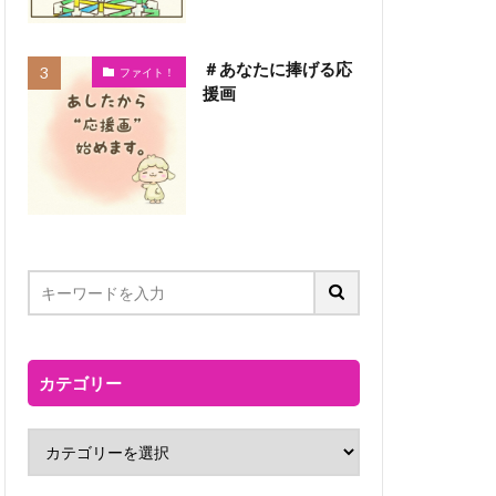
＃あなたに捧げる応
ファイト！
援画
カテゴリー