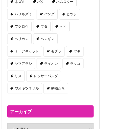
ネズミ
バク
ハムスター
ハリネズミ
パンダ
ヒツジ
フクロウ
ブタ
ヘビ
ペリカン
ペンギン
ミーアキャット
モグラ
ヤギ
ヤマアラシ
ライオン
ラッコ
リス
レッサーパンダ
ワオキツネザル
動物たち
アーカイブ