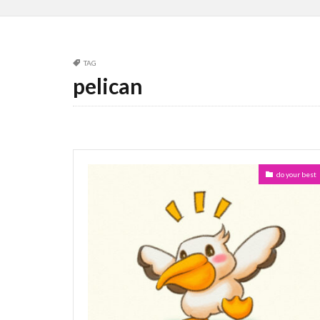
TAG
pelican
do your best