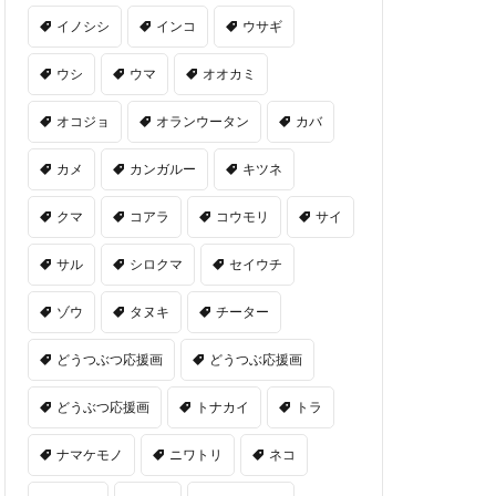
イノシシ
インコ
ウサギ
ウシ
ウマ
オオカミ
オコジョ
オランウータン
カバ
カメ
カンガルー
キツネ
クマ
コアラ
コウモリ
サイ
サル
シロクマ
セイウチ
ゾウ
タヌキ
チーター
どうつぶつ応援画
どうつぶ応援画
どうぶつ応援画
トナカイ
トラ
ナマケモノ
ニワトリ
ネコ