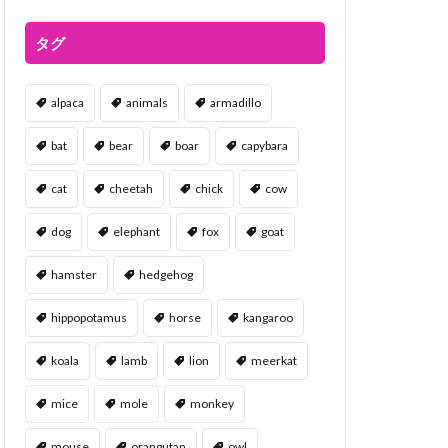
タグ
alpaca
animals
armadillo
bat
bear
boar
capybara
cat
cheetah
chick
cow
dog
elephant
fox
goat
hamster
hedgehog
hippopotamus
horse
kangaroo
koala
lamb
lion
meerkat
mice
mole
monkey
mouse
orangutan
owl