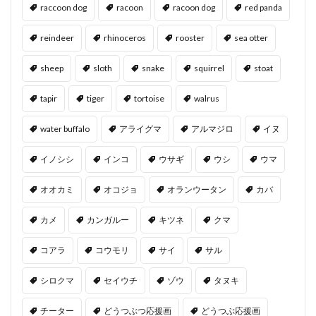
raccoon dog
racoon
racoon dog
red panda
reindeer
rhinoceros
rooster
sea otter
sheep
sloth
snake
squirrel
stoat
tapir
tiger
tortoise
walrus
water buffalo
アライグマ
アルマジロ
イヌ
イノシシ
インコ
ウサギ
ウシ
ウマ
オオカミ
オコジョ
オランウータン
カバ
カメ
カンガルー
キツネ
クマ
コアラ
コウモリ
サイ
サル
シロクマ
セイウチ
ゾウ
タヌキ
チーター
どうつぶつ応援画
どうつぶ応援画