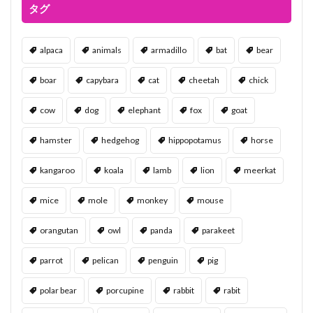
タグ
alpaca
animals
armadillo
bat
bear
boar
capybara
cat
cheetah
chick
cow
dog
elephant
fox
goat
hamster
hedgehog
hippopotamus
horse
kangaroo
koala
lamb
lion
meerkat
mice
mole
monkey
mouse
orangutan
owl
panda
parakeet
parrot
pelican
penguin
pig
polar bear
porcupine
rabbit
rabit