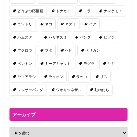
どうぶつ応援画
トナカイ
トラ
ナマケモノ
ニワトリ
ネコ
ネズミ
バク
ハムスター
ハリネズミ
パンダ
ヒツジ
フクロウ
ブタ
ヘビ
ペリカン
ペンギン
ミーアキャット
モグラ
ヤギ
ヤマアラシ
ライオン
ラッコ
リス
レッサーパンダ
ワオキツネザル
動物たち
アーカイブ