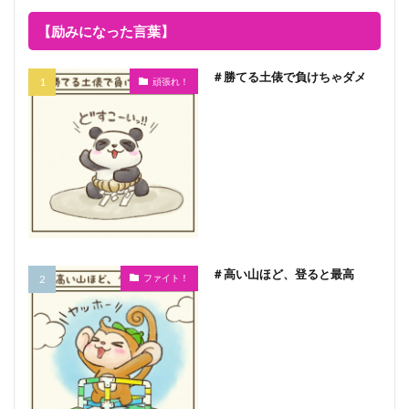
【励みになった言葉】
＃勝てる土俵で負けちゃダメ
頑張れ！
＃高い山ほど、登ると最高
ファイト！