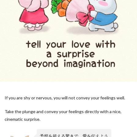
If you are shy or nervous, you will not convey your feelings well.
Take the plunge and convey your feelings directly with a nice,
cinematic surprise.
予想を超える驚きで、愛を伝えよう