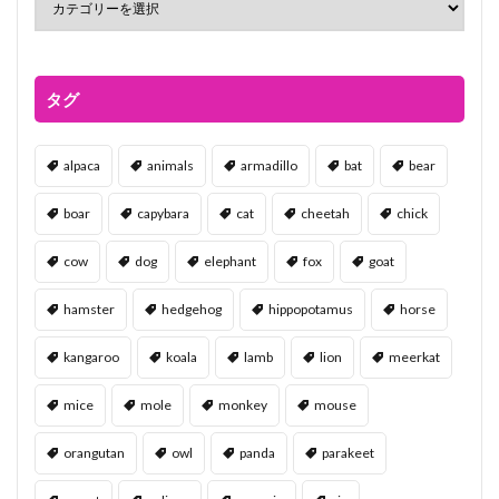
タグ
alpaca
animals
armadillo
bat
bear
boar
capybara
cat
cheetah
chick
cow
dog
elephant
fox
goat
hamster
hedgehog
hippopotamus
horse
kangaroo
koala
lamb
lion
meerkat
mice
mole
monkey
mouse
orangutan
owl
panda
parakeet