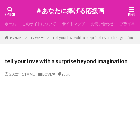
＃あなたに捧げる応援画
ホーム
このサイトについて
サイトマップ
お問い合わせ
プライベー
HOME
LOVE❤
tell your love with a surprise beyond imagination
tell your love with a surprise beyond imagination
2022年11月9日
LOVE❤
rabit