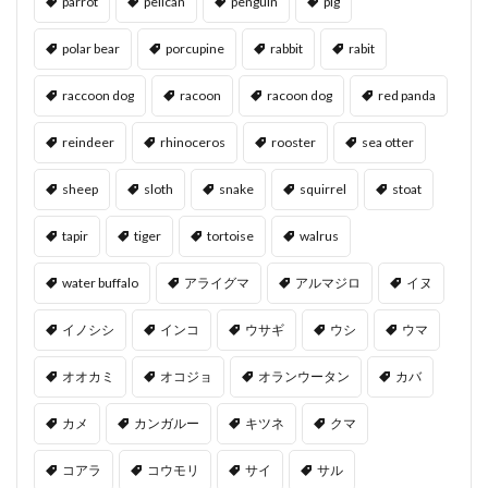
parrot
pelican
penguin
pig
polar bear
porcupine
rabbit
rabit
raccoon dog
racoon
racoon dog
red panda
reindeer
rhinoceros
rooster
sea otter
sheep
sloth
snake
squirrel
stoat
tapir
tiger
tortoise
walrus
water buffalo
アライグマ
アルマジロ
イヌ
イノシシ
インコ
ウサギ
ウシ
ウマ
オオカミ
オコジョ
オランウータン
カバ
カメ
カンガルー
キツネ
クマ
コアラ
コウモリ
サイ
サル