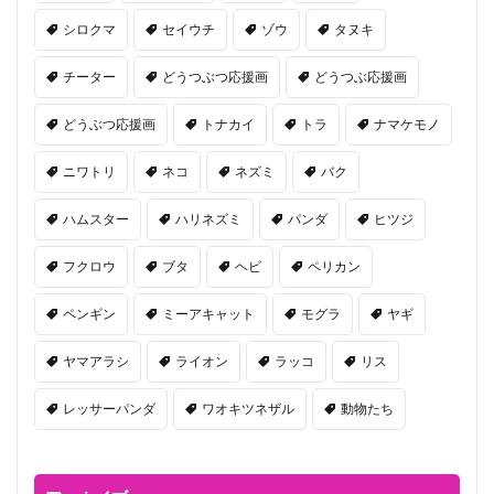
シロクマ
セイウチ
ゾウ
タヌキ
チーター
どうつぶつ応援画
どうつぶ応援画
どうぶつ応援画
トナカイ
トラ
ナマケモノ
ニワトリ
ネコ
ネズミ
バク
ハムスター
ハリネズミ
パンダ
ヒツジ
フクロウ
ブタ
ヘビ
ペリカン
ペンギン
ミーアキャット
モグラ
ヤギ
ヤマアラシ
ライオン
ラッコ
リス
レッサーパンダ
ワオキツネザル
動物たち