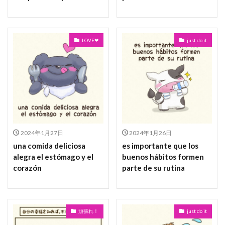
LOVE❤
just do it
2024年1月27日
2024年1月26日
una comida deliciosa
es importante que los
alegra el estómago y el
buenos hábitos formen
corazón
parte de su rutina
頑張れ！
just do it