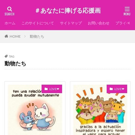
＃あなたに捧げる応援画
ホーム
このサイトについて
サイトマップ
お問い合わせ
プライベー
HOME
動物たち
TAG
動物たち
LOVE❤
LOVE❤