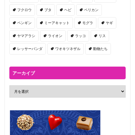
フクロウ
ブタ
ヘビ
ペリカン
ペンギン
ミーアキャット
モグラ
ヤギ
ヤマアラシ
ライオン
ラッコ
リス
レッサーパンダ
ワオキツネザル
動物たち
アーカイブ