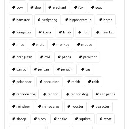
cow
dog
elephant
fox
goat
hamster
hedgehog
hippopotamus
horse
kangaroo
koala
lamb
lion
meerkat
mice
mole
monkey
mouse
orangutan
owl
panda
parakeet
parrot
pelican
penguin
pig
polar bear
porcupine
rabbit
rabit
raccoon dog
racoon
racoon dog
red panda
reindeer
rhinoceros
rooster
sea otter
sheep
sloth
snake
squirrel
stoat