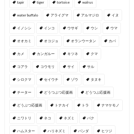
tapir
tiger
tortoise
walrus
water buffalo
アライグマ
アルマジロ
イヌ
イノシシ
インコ
ウサギ
ウシ
ウマ
オオカミ
オコジョ
オランウータン
カバ
カメ
カンガルー
キツネ
クマ
コアラ
コウモリ
サイ
サル
シロクマ
セイウチ
ゾウ
タヌキ
チーター
どうつぶつ応援画
どうつぶ応援画
どうぶつ応援画
トナカイ
トラ
ナマケモノ
ニワトリ
ネコ
ネズミ
バク
ハムスター
ハリネズミ
パンダ
ヒツジ