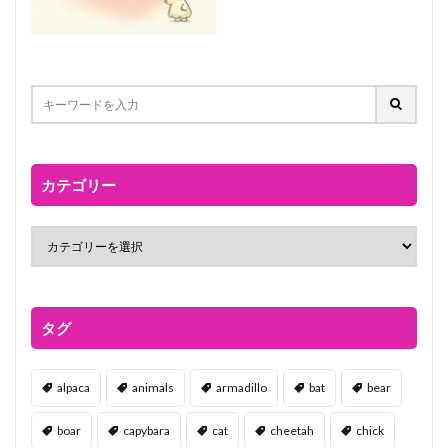
カテゴリー
タグ
alpaca
animals
armadillo
bat
bear
boar
capybara
cat
cheetah
chick