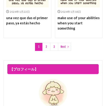
2024年1月22日
2024年1月18日
una vez que das el primer
make use of your abilities
paso, ya estás hecho
when you start
something
1
2
3
Next
【プロフィール】