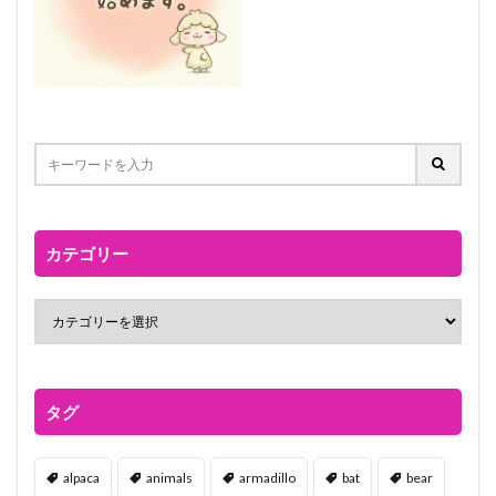
カテゴリー
タグ
alpaca
animals
armadillo
bat
bear