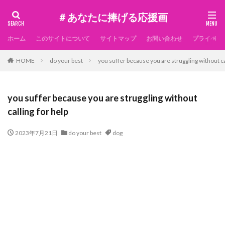
＃あなたに捧げる応援画
ホーム
このサイトについて
サイトマップ
お問い合わせ
プライベー
HOME
do your best
you suffer because you are struggling without ca
you suffer because you are struggling without
calling for help
2023年7月21日
do your best
dog