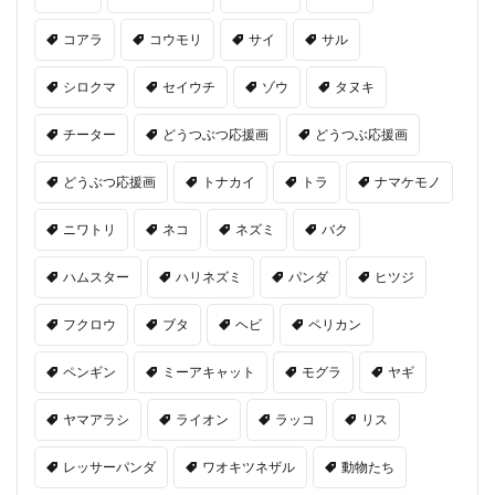
コアラ
コウモリ
サイ
サル
シロクマ
セイウチ
ゾウ
タヌキ
チーター
どうつぶつ応援画
どうつぶ応援画
どうぶつ応援画
トナカイ
トラ
ナマケモノ
ニワトリ
ネコ
ネズミ
バク
ハムスター
ハリネズミ
パンダ
ヒツジ
フクロウ
ブタ
ヘビ
ペリカン
ペンギン
ミーアキャット
モグラ
ヤギ
ヤマアラシ
ライオン
ラッコ
リス
レッサーパンダ
ワオキツネザル
動物たち