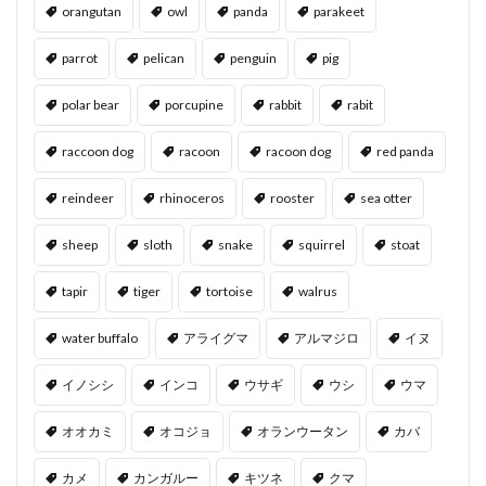
orangutan
owl
panda
parakeet
parrot
pelican
penguin
pig
polar bear
porcupine
rabbit
rabit
raccoon dog
racoon
racoon dog
red panda
reindeer
rhinoceros
rooster
sea otter
sheep
sloth
snake
squirrel
stoat
tapir
tiger
tortoise
walrus
water buffalo
アライグマ
アルマジロ
イヌ
イノシシ
インコ
ウサギ
ウシ
ウマ
オオカミ
オコジョ
オランウータン
カバ
カメ
カンガルー
キツネ
クマ