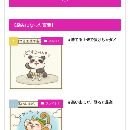
【励みになった言葉】
＃勝てる土俵で負けちゃダメ
頑張れ！
＃高い山ほど、登ると最高
ファイト！