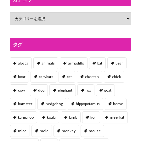
タグ
alpaca
animals
armadillo
bat
bear
boar
capybara
cat
cheetah
chick
cow
dog
elephant
fox
goat
hamster
hedgehog
hippopotamus
horse
kangaroo
koala
lamb
lion
meerkat
mice
mole
monkey
mouse