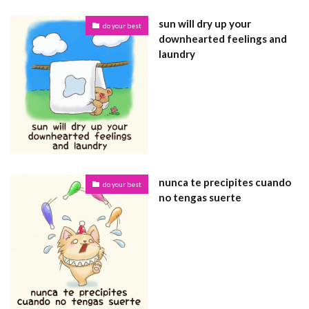
sun will dry up your
do your best
downhearted feelings and
laundry
nunca te precipites cuando
do your best
no tengas suerte