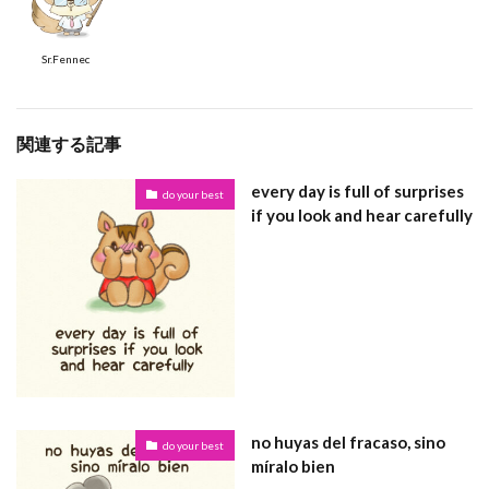
Sr.Fennec
関連する記事
every day is full of surprises
do your best
if you look and hear carefully
no huyas del fracaso, sino
do your best
míralo bien