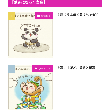
【励みになった言葉】
＃勝てる土俵で負けちゃダメ
頑張れ！
＃高い山ほど、登ると最高
ファイト！