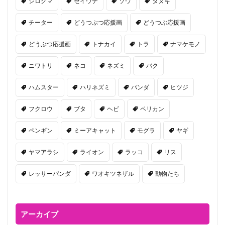
シロクマ
セイウチ
ゾウ
タヌキ
チーター
どうつぶつ応援画
どうつぶ応援画
どうぶつ応援画
トナカイ
トラ
ナマケモノ
ニワトリ
ネコ
ネズミ
バク
ハムスター
ハリネズミ
パンダ
ヒツジ
フクロウ
ブタ
ヘビ
ペリカン
ペンギン
ミーアキャット
モグラ
ヤギ
ヤマアラシ
ライオン
ラッコ
リス
レッサーパンダ
ワオキツネザル
動物たち
アーカイブ