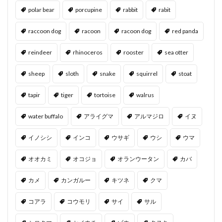
polar bear
porcupine
rabbit
rabit
raccoon dog
racoon
racoon dog
red panda
reindeer
rhinoceros
rooster
sea otter
sheep
sloth
snake
squirrel
stoat
tapir
tiger
tortoise
walrus
water buffalo
アライグマ
アルマジロ
イヌ
イノシシ
インコ
ウサギ
ウシ
ウマ
オオカミ
オコジョ
オランウータン
カバ
カメ
カンガルー
キツネ
クマ
コアラ
コウモリ
サイ
サル