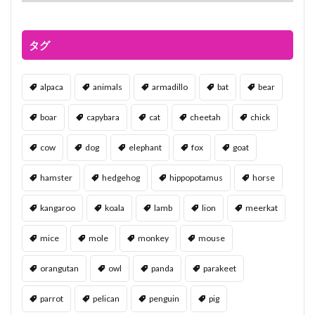
タグ
alpaca
animals
armadillo
bat
bear
boar
capybara
cat
cheetah
chick
cow
dog
elephant
fox
goat
hamster
hedgehog
hippopotamus
horse
kangaroo
koala
lamb
lion
meerkat
mice
mole
monkey
mouse
orangutan
owl
panda
parakeet
parrot
pelican
penguin
pig