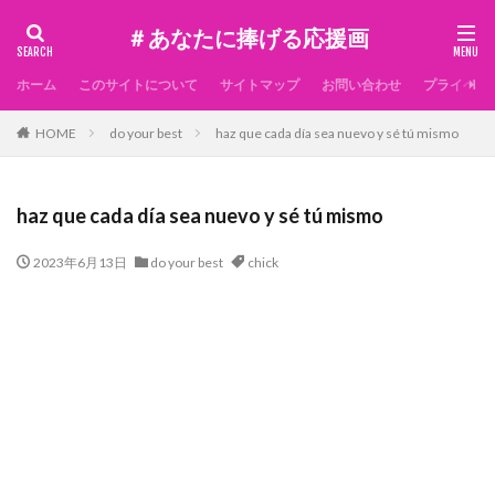
＃あなたに捧げる応援画
ホーム
このサイトについて
サイトマップ
お問い合わせ
プライベー
HOME
do your best
haz que cada día sea nuevo y sé tú mismo
haz que cada día sea nuevo y sé tú mismo
2023年6月13日
do your best
chick