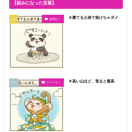
【励みになった言葉】
＃勝てる土俵で負けちゃダメ
頑張れ！
＃高い山ほど、登ると最高
ファイト！