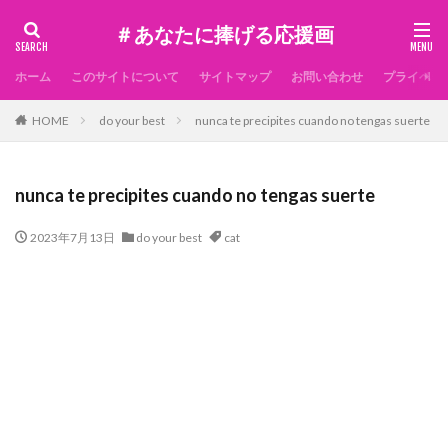
＃あなたに捧げる応援画
ホーム
このサイトについて
サイトマップ
お問い合わせ
プライベー
HOME
do your best
nunca te precipites cuando no tengas suerte
nunca te precipites cuando no tengas suerte
2023年7月13日
do your best
cat