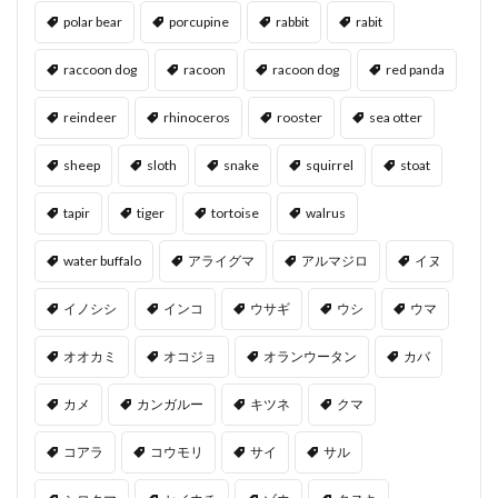
polar bear
porcupine
rabbit
rabit
raccoon dog
racoon
racoon dog
red panda
reindeer
rhinoceros
rooster
sea otter
sheep
sloth
snake
squirrel
stoat
tapir
tiger
tortoise
walrus
water buffalo
アライグマ
アルマジロ
イヌ
イノシシ
インコ
ウサギ
ウシ
ウマ
オオカミ
オコジョ
オランウータン
カバ
カメ
カンガルー
キツネ
クマ
コアラ
コウモリ
サイ
サル