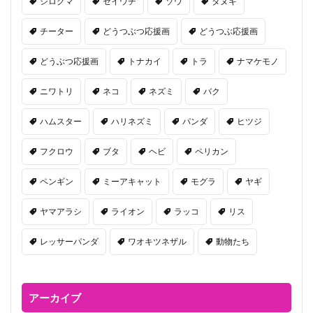
シロクマ
セイウチ
ゾウ
タヌキ
チーター
どうつぶつ応援画
どうつぶ応援画
どうぶつ応援画
トナカイ
トラ
ナマケモノ
ニワトリ
ネコ
ネズミ
バク
ハムスター
ハリネズミ
パンダ
ヒツジ
フクロウ
ブタ
ヘビ
ペリカン
ペンギン
ミーアキャット
モグラ
ヤギ
ヤマアラシ
ライオン
ラッコ
リス
レッサーパンダ
ワオキツネザル
動物たち
アーカイブ