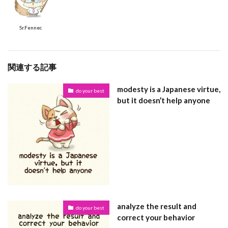
Sr.Fennec
関連する記事
modesty is a Japanese virtue,
do your best
but it doesn’t help anyone
analyze the result and
do your best
correct your behavior