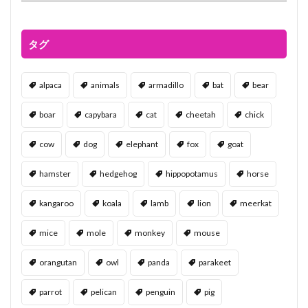
タグ
alpaca
animals
armadillo
bat
bear
boar
capybara
cat
cheetah
chick
cow
dog
elephant
fox
goat
hamster
hedgehog
hippopotamus
horse
kangaroo
koala
lamb
lion
meerkat
mice
mole
monkey
mouse
orangutan
owl
panda
parakeet
parrot
pelican
penguin
pig