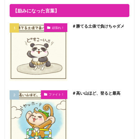
【励みになった言葉】
＃勝てる土俵で負けちゃダメ
頑張れ！
＃高い山ほど、登ると最高
ファイト！