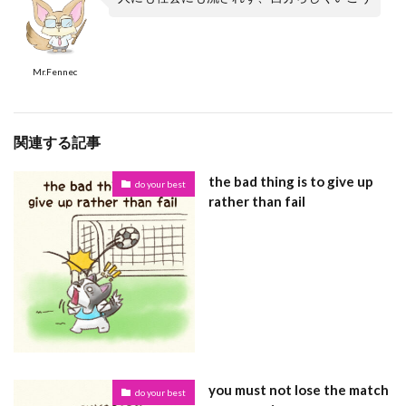
Mr.Fennec
関連する記事
the bad thing is to give up
do your best
rather than fail
you must not lose the match
do your best