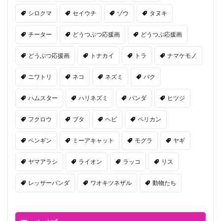
シロクマ
セイウチ
ゾウ
タヌキ
チーター
どうつぶつ応援画
どうつぶ応援画
どうぶつ応援画
トナカイ
トラ
ナマケモノ
ニワトリ
ネコ
ネズミ
バク
ハムスター
ハリネズミ
パンダ
ヒツジ
フクロウ
ブタ
ヘビ
ペリカン
ペンギン
ミーアキャット
モグラ
ヤギ
ヤマアラシ
ライオン
ラッコ
リス
レッサーパンダ
ワオキツネザル
動物たち