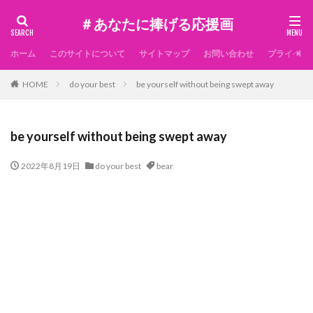
＃あなたに捧げる応援画
ホーム
このサイトについて
サイトマップ
お問い合わせ
プライベー
HOME
do your best
be yourself without being swept away
be yourself without being swept away
2022年8月19日
do your best
bear