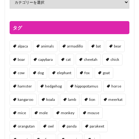
タグ
alpaca
animals
armadillo
bat
bear
boar
capybara
cat
cheetah
chick
cow
dog
elephant
fox
goat
hamster
hedgehog
hippopotamus
horse
kangaroo
koala
lamb
lion
meerkat
mice
mole
monkey
mouse
orangutan
owl
panda
parakeet