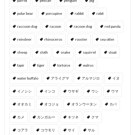
parrot
pelican
penguin
pig
polar bear
porcupine
rabbit
rabit
raccoon dog
racoon
racoon dog
red panda
reindeer
rhinoceros
rooster
sea otter
sheep
sloth
snake
squirrel
stoat
tapir
tiger
tortoise
walrus
water buffalo
アライグマ
アルマジロ
イヌ
イノシシ
インコ
ウサギ
ウシ
ウマ
オオカミ
オコジョ
オランウータン
カバ
カメ
カンガルー
キツネ
クマ
コアラ
コウモリ
サイ
サル