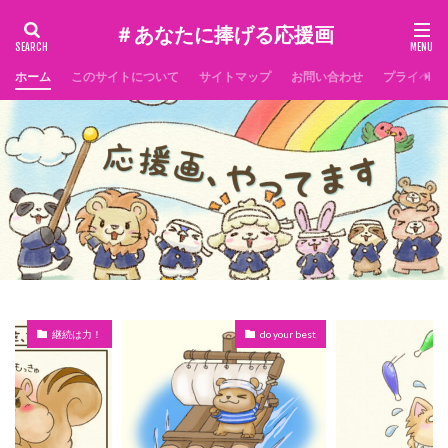
＃あなたに捧げる応援画
ホーム
このサイトについて
サイトマップ
お問い合わせ
プライベー
継続は力！
do your best