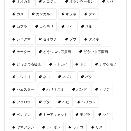
オオカミ
オコジョ
オランウータン
カバ
カメ
カンガルー
キツネ
クマ
コアラ
コウモリ
サイ
サル
シロクマ
セイウチ
ゾウ
タヌキ
チーター
どうつぶつ応援画
どうつぶ応援画
どうぶつ応援画
トナカイ
トラ
ナマケモノ
ニワトリ
ネコ
ネズミ
バク
ハムスター
ハリネズミ
パンダ
ヒツジ
フクロウ
ブタ
ヘビ
ペリカン
ペンギン
ミーアキャット
モグラ
ヤギ
ヤマアラシ
ライオン
ラッコ
リス