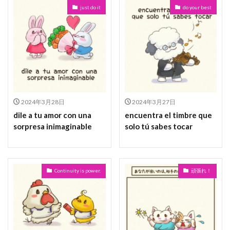
just do it
do your best
2024年3月28日
2024年3月27日
dile a tu amor con una
encuentra el timbre que
sorpresa inimaginable
solo tú sabes tocar
Continuity is power.
頑張れ！