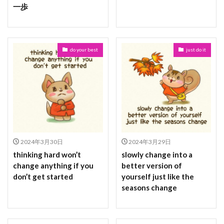
一歩
do your best
just do it
2024年3月30日
2024年3月29日
thinking hard won’t
slowly change into a
change anything if you
better version of
don’t get started
yourself just like the
seasons change