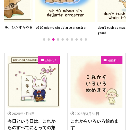
ことを、ひたすらやる
sé tú mismo sin dejarte arrastrar
don’t rush as much a
good
頑張れ！
頑張れ！
2025年4月1日
2025年3月31日
今日という日は、これか
これからいろいろ始めま
らのすべてにとっての第
す