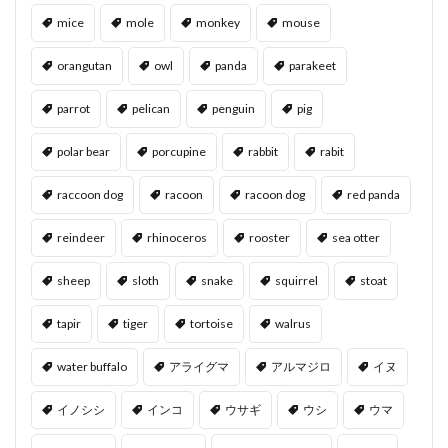
mice
mole
monkey
mouse
orangutan
owl
panda
parakeet
parrot
pelican
penguin
pig
polar bear
porcupine
rabbit
rabit
raccoon dog
racoon
racoon dog
red panda
reindeer
rhinoceros
rooster
sea otter
sheep
sloth
snake
squirrel
stoat
tapir
tiger
tortoise
walrus
water buffalo
アライグマ
アルマジロ
イヌ
イノシシ
インコ
ウサギ
ウシ
ウマ