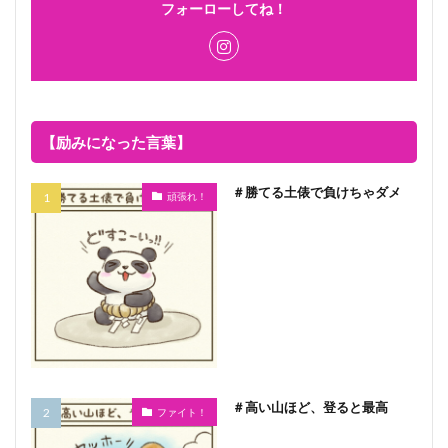
フォーローしてね！
【励みになった言葉】
＃勝てる土俵で負けちゃダメ
頑張れ！
＃高い山ほど、登ると最高
ファイト！