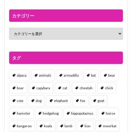
カテゴリー
タグ
alpaca
animals
armadillo
bat
bear
boar
capybara
cat
cheetah
chick
cow
dog
elephant
fox
goat
hamster
hedgehog
hippopotamus
horse
kangaroo
koala
lamb
lion
meerkat