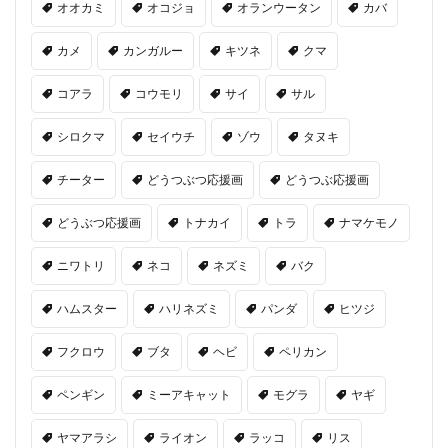
オオカミ
オコジョ
オランウータン
カバ
カメ
カンガルー
キツネ
クマ
コアラ
コウモリ
サイ
サル
シロクマ
セイウチ
ゾウ
タヌキ
チーター
どうつぶつ応援画
どうつぶ応援画
どうぶつ応援画
トナカイ
トラ
ナマケモノ
ニワトリ
ネコ
ネズミ
バク
ハムスター
ハリネズミ
パンダ
ヒツジ
フクロウ
ブタ
ヘビ
ペリカン
ペンギン
ミーアキャット
モグラ
ヤギ
ヤマアラシ
ライオン
ラッコ
リス