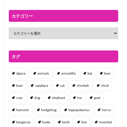
カテゴリー
タグ
alpaca
animals
armadillo
bat
bear
boar
capybara
cat
cheetah
chick
cow
dog
elephant
fox
goat
hamster
hedgehog
hippopotamus
horse
kangaroo
koala
lamb
lion
meerkat