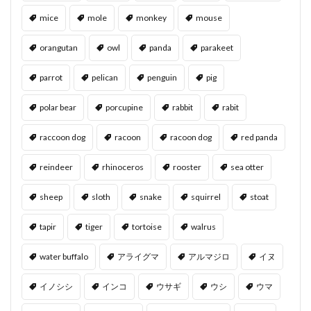
mice
mole
monkey
mouse
orangutan
owl
panda
parakeet
parrot
pelican
penguin
pig
polar bear
porcupine
rabbit
rabit
raccoon dog
racoon
racoon dog
red panda
reindeer
rhinoceros
rooster
sea otter
sheep
sloth
snake
squirrel
stoat
tapir
tiger
tortoise
walrus
water buffalo
アライグマ
アルマジロ
イヌ
イノシシ
インコ
ウサギ
ウシ
ウマ