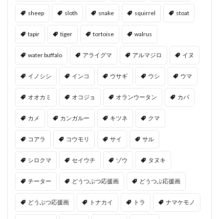
sheep
sloth
snake
squirrel
stoat
tapir
tiger
tortoise
walrus
water buffalo
アライグマ
アルマジロ
イヌ
イノシシ
インコ
ウサギ
ウシ
ウマ
オオカミ
オコジョ
オランウータン
カバ
カメ
カンガルー
キツネ
クマ
コアラ
コウモリ
サイ
サル
シロクマ
セイウチ
ゾウ
タヌキ
チーター
どうつぶつ応援画
どうつぶ応援画
どうぶつ応援画
トナカイ
トラ
ナマケモノ