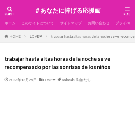
＃あなたに捧げる応援画
ホーム
このサイトについて
サイトマップ
お問い合わせ
プライベー
HOME
LOVE❤
trabajar hasta altas horas de la noche se ve recompe
trabajar hasta altas horas de la noche se ve
recompensado por las sonrisas de los niños
2023年12月25日
LOVE❤
animals
,
動物たち