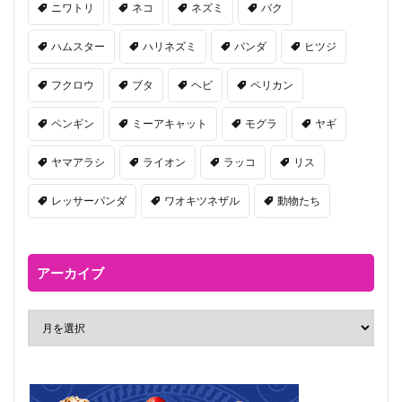
ニワトリ
ネコ
ネズミ
バク
ハムスター
ハリネズミ
パンダ
ヒツジ
フクロウ
ブタ
ヘビ
ペリカン
ペンギン
ミーアキャット
モグラ
ヤギ
ヤマアラシ
ライオン
ラッコ
リス
レッサーパンダ
ワオキツネザル
動物たち
アーカイブ