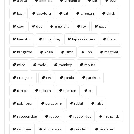
alpaca
animals
armadillo
bat
bear
boar
capybara
cat
cheetah
chick
cow
dog
elephant
fox
goat
hamster
hedgehog
hippopotamus
horse
kangaroo
koala
lamb
lion
meerkat
mice
mole
monkey
mouse
orangutan
owl
panda
parakeet
parrot
pelican
penguin
pig
polar bear
porcupine
rabbit
rabit
raccoon dog
racoon
racoon dog
red panda
reindeer
rhinoceros
rooster
sea otter