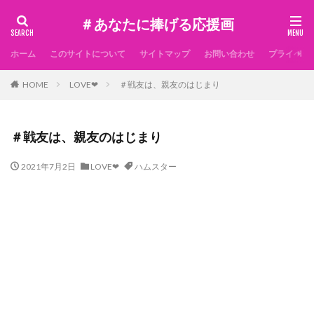
＃あなたに捧げる応援画
ホーム
このサイトについて
サイトマップ
お問い合わせ
プライベー
HOME
LOVE❤
＃戦友は、親友のはじまり
＃戦友は、親友のはじまり
2021年7月2日
LOVE❤
ハムスター