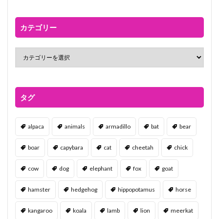
カテゴリー
タグ
alpaca
animals
armadillo
bat
bear
boar
capybara
cat
cheetah
chick
cow
dog
elephant
fox
goat
hamster
hedgehog
hippopotamus
horse
kangaroo
koala
lamb
lion
meerkat