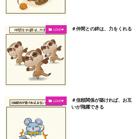
＃仲間との絆は、力をくれる
LOVE❤
＃信頼関係が築ければ、お互
LOVE❤
いが飛躍できる