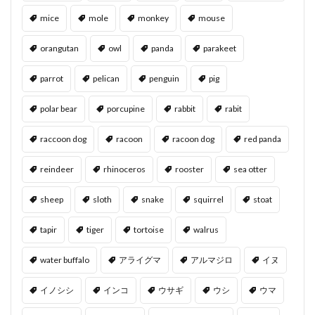
mice
mole
monkey
mouse
orangutan
owl
panda
parakeet
parrot
pelican
penguin
pig
polar bear
porcupine
rabbit
rabit
raccoon dog
racoon
racoon dog
red panda
reindeer
rhinoceros
rooster
sea otter
sheep
sloth
snake
squirrel
stoat
tapir
tiger
tortoise
walrus
water buffalo
アライグマ
アルマジロ
イヌ
イノシシ
インコ
ウサギ
ウシ
ウマ