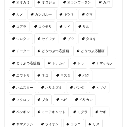
オオカミ
オコジョ
オランウータン
カバ
カメ
カンガルー
キツネ
クマ
コアラ
コウモリ
サイ
サル
シロクマ
セイウチ
ゾウ
タヌキ
チーター
どうつぶつ応援画
どうつぶ応援画
どうぶつ応援画
トナカイ
トラ
ナマケモノ
ニワトリ
ネコ
ネズミ
バク
ハムスター
ハリネズミ
パンダ
ヒツジ
フクロウ
ブタ
ヘビ
ペリカン
ペンギン
ミーアキャット
モグラ
ヤギ
ヤマアラシ
ライオン
ラッコ
リス