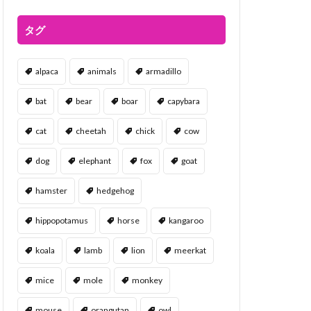
タグ
alpaca
animals
armadillo
bat
bear
boar
capybara
cat
cheetah
chick
cow
dog
elephant
fox
goat
hamster
hedgehog
hippopotamus
horse
kangaroo
koala
lamb
lion
meerkat
mice
mole
monkey
mouse
orangutan
owl