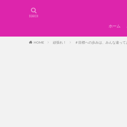
ホーム
HOME
頑張れ！
＃目標への歩みは、みんな違って