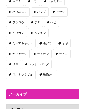
ネズミ
バク
ハムスター
ハリネズミ
パンダ
ヒツジ
フクロウ
ブタ
ヘビ
ペリカン
ペンギン
ミーアキャット
モグラ
ヤギ
ヤマアラシ
ライオン
ラッコ
リス
レッサーパンダ
ワオキツネザル
動物たち
アーカイブ