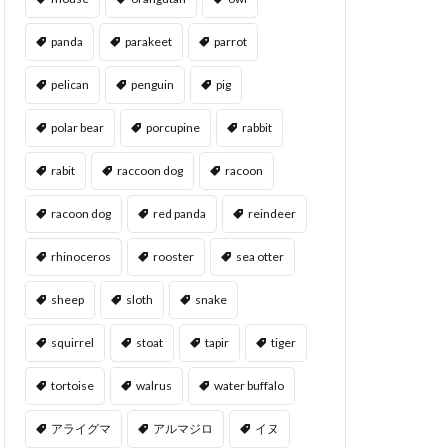
panda
parakeet
parrot
pelican
penguin
pig
polar bear
porcupine
rabbit
rabit
raccoon dog
racoon
racoon dog
red panda
reindeer
rhinoceros
rooster
sea otter
sheep
sloth
snake
squirrel
stoat
tapir
tiger
tortoise
walrus
water buffalo
アライグマ
アルマジロ
イヌ