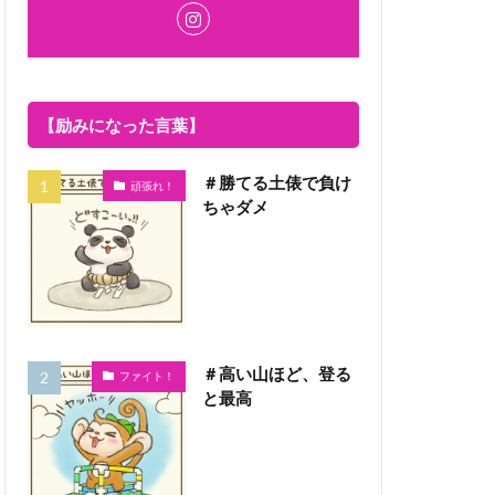
【励みになった言葉】
＃勝てる土俵で負け
頑張れ！
ちゃダメ
＃高い山ほど、登る
ファイト！
と最高