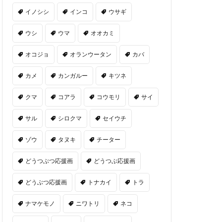
イノシシ
インコ
ウサギ
ウシ
ウマ
オオカミ
オコジョ
オランウータン
カバ
カメ
カンガルー
キツネ
クマ
コアラ
コウモリ
サイ
サル
シロクマ
セイウチ
ゾウ
タヌキ
チーター
どうつぶつ応援画
どうつぶ応援画
どうぶつ応援画
トナカイ
トラ
ナマケモノ
ニワトリ
ネコ