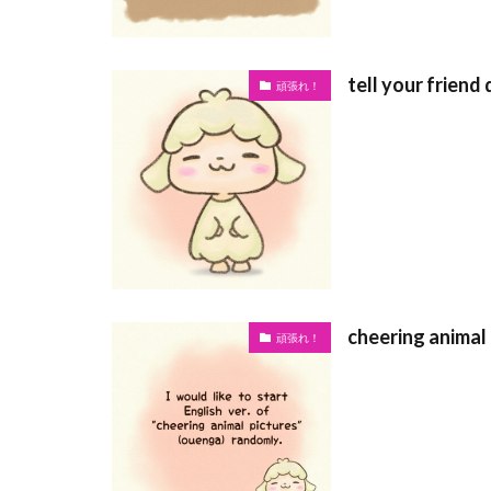
tell your friend
頑張れ！
cheering animal
頑張れ！