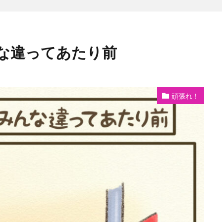
な違ってあたり前
頑張れ！