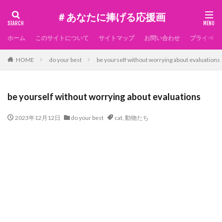
＃あなたに捧げる応援画
ホーム
このサイトについて
サイトマップ
お問い合わせ
プライベー
HOME
do your best
be yourself without worrying about evaluations
be yourself without worrying about evaluations
2023年12月12日
do your best
cat
,
動物たち