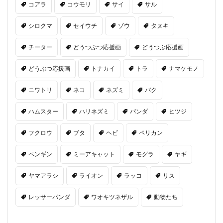
コアラ
コウモリ
サイ
サル
シロクマ
セイウチ
ゾウ
タヌキ
チーター
どうつぶつ応援画
どうつぶ応援画
どうぶつ応援画
トナカイ
トラ
ナマケモノ
ニワトリ
ネコ
ネズミ
バク
ハムスター
ハリネズミ
パンダ
ヒツジ
フクロウ
ブタ
ヘビ
ペリカン
ペンギン
ミーアキャット
モグラ
ヤギ
ヤマアラシ
ライオン
ラッコ
リス
レッサーパンダ
ワオキツネザル
動物たち