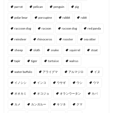
parrot
pelican
penguin
pig
polar bear
porcupine
rabbit
rabit
raccoon dog
racoon
racoon dog
red panda
reindeer
rhinoceros
rooster
sea otter
sheep
sloth
snake
squirrel
stoat
tapir
tiger
tortoise
walrus
water buffalo
アライグマ
アルマジロ
イヌ
イノシシ
インコ
ウサギ
ウシ
ウマ
オオカミ
オコジョ
オランウータン
カバ
カメ
カンガルー
キツネ
クマ