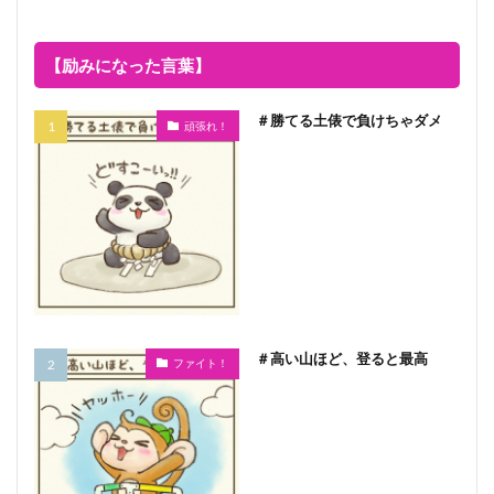
【励みになった言葉】
＃勝てる土俵で負けちゃダメ
頑張れ！
＃高い山ほど、登ると最高
ファイト！