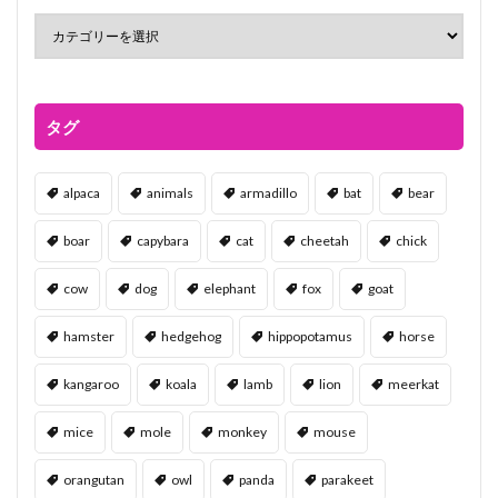
タグ
alpaca
animals
armadillo
bat
bear
boar
capybara
cat
cheetah
chick
cow
dog
elephant
fox
goat
hamster
hedgehog
hippopotamus
horse
kangaroo
koala
lamb
lion
meerkat
mice
mole
monkey
mouse
orangutan
owl
panda
parakeet