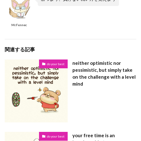
Mr.Fennec
関連する記事
neither optimistic nor
do your best
pessimistic, but simply take
on the challenge with a level
mind
your free time is an
do your best