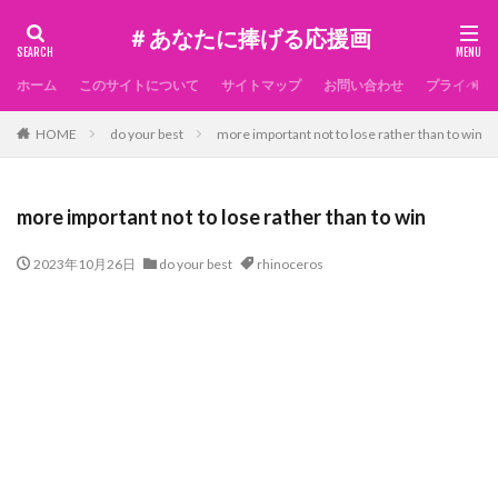
＃あなたに捧げる応援画
ホーム
このサイトについて
サイトマップ
お問い合わせ
プライベー
HOME
do your best
more important not to lose rather than to win
more important not to lose rather than to win
2023年10月26日
do your best
rhinoceros