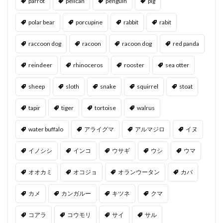
parrot
pelican
penguin
pig
polar bear
porcupine
rabbit
rabit
raccoon dog
racoon
racoon dog
red panda
reindeer
rhinoceros
rooster
sea otter
sheep
sloth
snake
squirrel
stoat
tapir
tiger
tortoise
walrus
water buffalo
アライグマ
アルマジロ
イヌ
イノシシ
インコ
ウサギ
ウシ
ウマ
オオカミ
オコジョ
オランウータン
カバ
カメ
カンガルー
キツネ
クマ
コアラ
コウモリ
サイ
サル