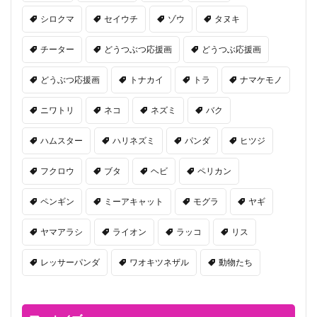
シロクマ
セイウチ
ゾウ
タヌキ
チーター
どうつぶつ応援画
どうつぶ応援画
どうぶつ応援画
トナカイ
トラ
ナマケモノ
ニワトリ
ネコ
ネズミ
バク
ハムスター
ハリネズミ
パンダ
ヒツジ
フクロウ
ブタ
ヘビ
ペリカン
ペンギン
ミーアキャット
モグラ
ヤギ
ヤマアラシ
ライオン
ラッコ
リス
レッサーパンダ
ワオキツネザル
動物たち