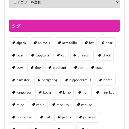
タグ
alpaca
animals
armadillo
bat
bear
boar
capybara
cat
cheetah
chick
cow
dog
elephant
fox
goat
hamster
hedgehog
hippopotamus
horse
kangaroo
koala
lamb
lion
meerkat
mice
mole
monkey
mouse
orangutan
owl
panda
parakeet