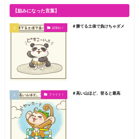
【励みになった言葉】
＃勝てる土俵で負けちゃダメ
頑張れ！
＃高い山ほど、登ると最高
ファイト！