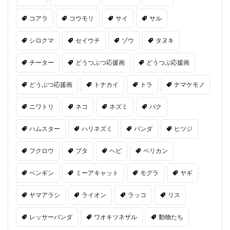
コアラ
コウモリ
サイ
サル
シロクマ
セイウチ
ゾウ
タヌキ
チーター
どうつぶつ応援画
どうつぶ応援画
どうぶつ応援画
トナカイ
トラ
ナマケモノ
ニワトリ
ネコ
ネズミ
バク
ハムスター
ハリネズミ
パンダ
ヒツジ
フクロウ
ブタ
ヘビ
ペリカン
ペンギン
ミーアキャット
モグラ
ヤギ
ヤマアラシ
ライオン
ラッコ
リス
レッサーパンダ
ワオキツネザル
動物たち