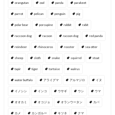
orangutan
owl
panda
parakeet
parrot
pelican
penguin
pig
polar bear
porcupine
rabbit
rabit
raccoon dog
racoon
racoon dog
red panda
reindeer
rhinoceros
rooster
sea otter
sheep
sloth
snake
squirrel
stoat
tapir
tiger
tortoise
walrus
water buffalo
アライグマ
アルマジロ
イヌ
イノシシ
インコ
ウサギ
ウシ
ウマ
オオカミ
オコジョ
オランウータン
カバ
カメ
カンガルー
キツネ
クマ