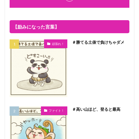
【励みになった言葉】
＃勝てる土俵で負けちゃダメ
頑張れ！
＃高い山ほど、登ると最高
ファイト！