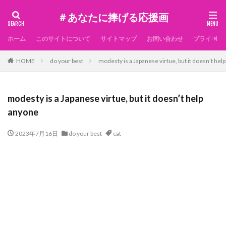
＃あなたに捧げる応援画
ホーム
このサイトについて
サイトマップ
お問い合わせ
プライベー
HOME
do your best
modesty is a Japanese virtue, but it doesn’t hel
modesty is a Japanese virtue, but it doesn’t help
anyone
2023年7月16日
do your best
cat