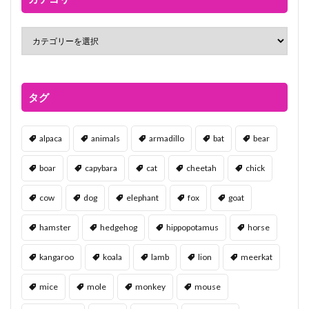
タグ
alpaca
animals
armadillo
bat
bear
boar
capybara
cat
cheetah
chick
cow
dog
elephant
fox
goat
hamster
hedgehog
hippopotamus
horse
kangaroo
koala
lamb
lion
meerkat
mice
mole
monkey
mouse