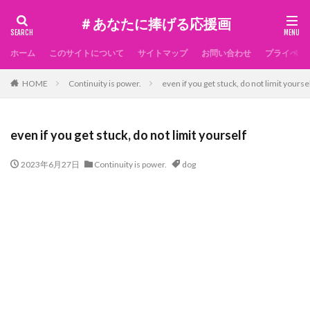
＃あなたに捧げる応援画
ホーム
このサイトについて
サイトマップ
お問い合わせ
プライベー
HOME
Continuity is power.
even if you get stuck, do not limit yourse
even if you get stuck, do not limit yourself
2023年6月27日
Continuity is power.
dog