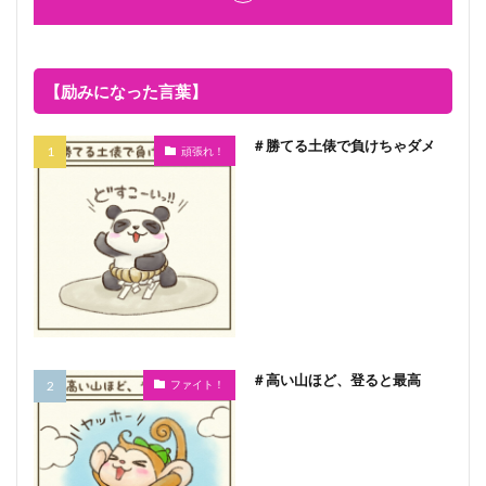
【励みになった言葉】
＃勝てる土俵で負けちゃダメ
頑張れ！
＃高い山ほど、登ると最高
ファイト！