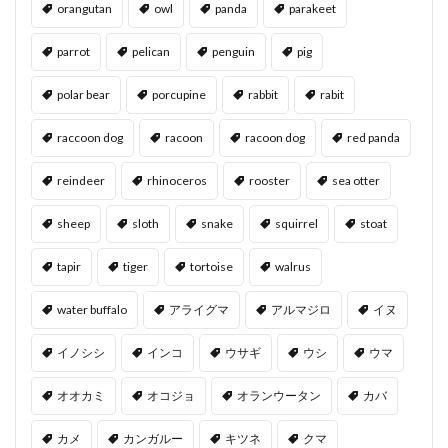
orangutan
owl
panda
parakeet
parrot
pelican
penguin
pig
polar bear
porcupine
rabbit
rabit
raccoon dog
racoon
racoon dog
red panda
reindeer
rhinoceros
rooster
sea otter
sheep
sloth
snake
squirrel
stoat
tapir
tiger
tortoise
walrus
water buffalo
アライグマ
アルマジロ
イヌ
イノシシ
インコ
ウサギ
ウシ
ウマ
オオカミ
オコジョ
オランウータン
カバ
カメ
カンガルー
キツネ
クマ