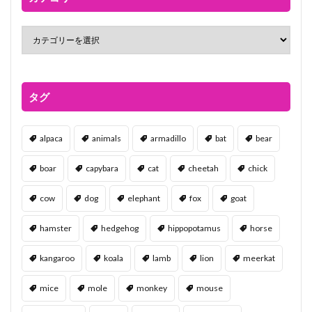
タグ
alpaca
animals
armadillo
bat
bear
boar
capybara
cat
cheetah
chick
cow
dog
elephant
fox
goat
hamster
hedgehog
hippopotamus
horse
kangaroo
koala
lamb
lion
meerkat
mice
mole
monkey
mouse