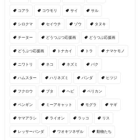
コアラ
コウモリ
サイ
サル
シロクマ
セイウチ
ゾウ
タヌキ
チーター
どうつぶつ応援画
どうつぶ応援画
どうぶつ応援画
トナカイ
トラ
ナマケモノ
ニワトリ
ネコ
ネズミ
バク
ハムスター
ハリネズミ
パンダ
ヒツジ
フクロウ
ブタ
ヘビ
ペリカン
ペンギン
ミーアキャット
モグラ
ヤギ
ヤマアラシ
ライオン
ラッコ
リス
レッサーパンダ
ワオキツネザル
動物たち