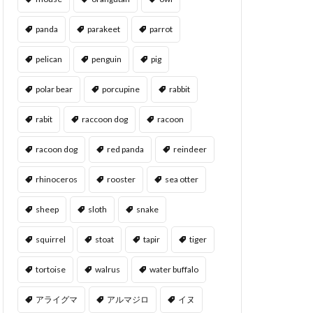
panda
parakeet
parrot
pelican
penguin
pig
polar bear
porcupine
rabbit
rabit
raccoon dog
racoon
racoon dog
red panda
reindeer
rhinoceros
rooster
sea otter
sheep
sloth
snake
squirrel
stoat
tapir
tiger
tortoise
walrus
water buffalo
アライグマ
アルマジロ
イヌ