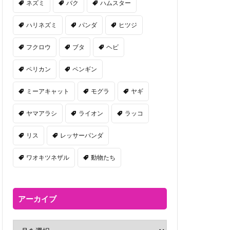
ネズミ
バク
ハムスター
ハリネズミ
パンダ
ヒツジ
フクロウ
ブタ
ヘビ
ペリカン
ペンギン
ミーアキャット
モグラ
ヤギ
ヤマアラシ
ライオン
ラッコ
リス
レッサーパンダ
ワオキツネザル
動物たち
アーカイブ