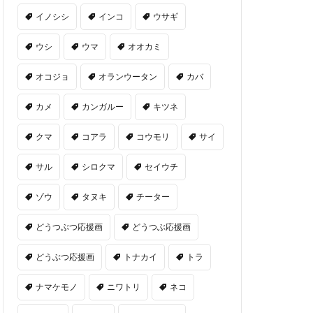
イノシシ
インコ
ウサギ
ウシ
ウマ
オオカミ
オコジョ
オランウータン
カバ
カメ
カンガルー
キツネ
クマ
コアラ
コウモリ
サイ
サル
シロクマ
セイウチ
ゾウ
タヌキ
チーター
どうつぶつ応援画
どうつぶ応援画
どうぶつ応援画
トナカイ
トラ
ナマケモノ
ニワトリ
ネコ