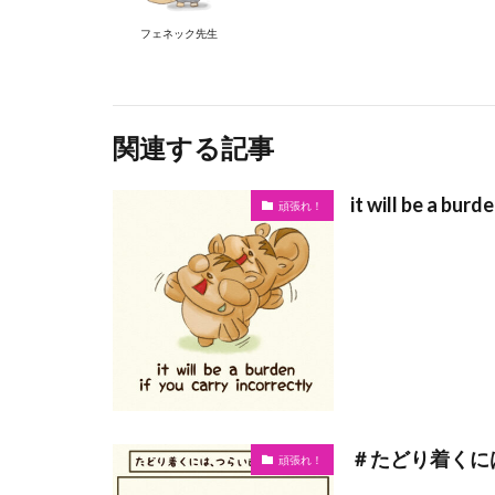
フェネック先生
関連する記事
it will be a burd
頑張れ！
＃たどり着くに
頑張れ！