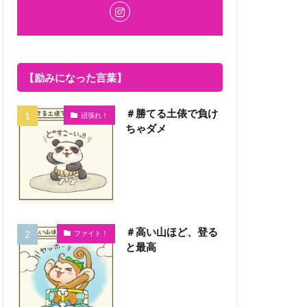
【励みになった言葉】
＃勝てる土俵で負け
頑張れ！
ちゃダメ
＃高い山ほど、登る
ファイト！
と最高