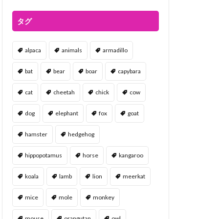
タグ
alpaca
animals
armadillo
bat
bear
boar
capybara
cat
cheetah
chick
cow
dog
elephant
fox
goat
hamster
hedgehog
hippopotamus
horse
kangaroo
koala
lamb
lion
meerkat
mice
mole
monkey
mouse
orangutan
owl