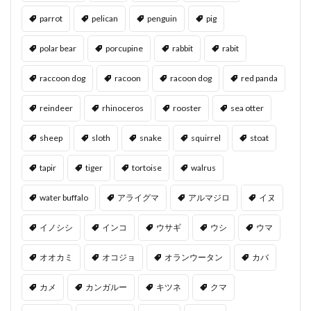
parrot
pelican
penguin
pig
polar bear
porcupine
rabbit
rabit
raccoon dog
racoon
racoon dog
red panda
reindeer
rhinoceros
rooster
sea otter
sheep
sloth
snake
squirrel
stoat
tapir
tiger
tortoise
walrus
water buffalo
アライグマ
アルマジロ
イヌ
イノシシ
インコ
ウサギ
ウシ
ウマ
オオカミ
オコジョ
オランウータン
カバ
カメ
カンガルー
キツネ
クマ