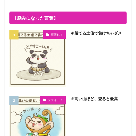
【励みになった言葉】
＃勝てる土俵で負けちゃダメ
頑張れ！
＃高い山ほど、登ると最高
ファイト！