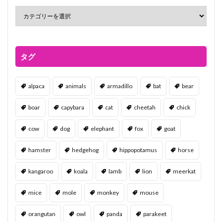
タグ
alpaca
animals
armadillo
bat
bear
boar
capybara
cat
cheetah
chick
cow
dog
elephant
fox
goat
hamster
hedgehog
hippopotamus
horse
kangaroo
koala
lamb
lion
meerkat
mice
mole
monkey
mouse
orangutan
owl
panda
parakeet