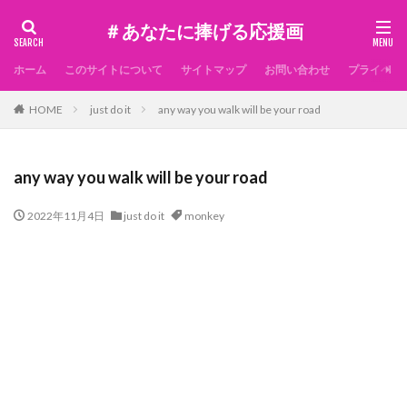
＃あなたに捧げる応援画
ホーム
このサイトについて
サイトマップ
お問い合わせ
プライベー
HOME
just do it
any way you walk will be your road
any way you walk will be your road
2022年11月4日
just do it
monkey