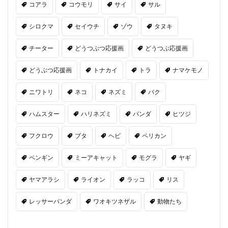
コアラ
コウモリ
サイ
サル
シロクマ
セイウチ
ゾウ
タヌキ
チーター
どうつぶつ応援画
どうつぶ応援画
どうぶつ応援画
トナカイ
トラ
ナマケモノ
ニワトリ
ネコ
ネズミ
バク
ハムスター
ハリネズミ
パンダ
ヒツジ
フクロウ
ブタ
ヘビ
ペリカン
ペンギン
ミーアキャット
モグラ
ヤギ
ヤマアラシ
ライオン
ラッコ
リス
レッサーパンダ
ワオキツネザル
動物たち