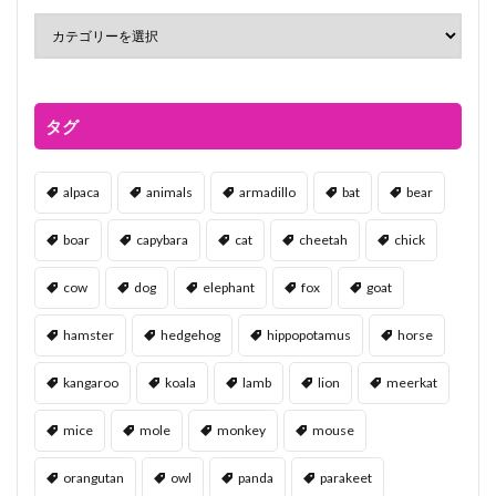
タグ
alpaca
animals
armadillo
bat
bear
boar
capybara
cat
cheetah
chick
cow
dog
elephant
fox
goat
hamster
hedgehog
hippopotamus
horse
kangaroo
koala
lamb
lion
meerkat
mice
mole
monkey
mouse
orangutan
owl
panda
parakeet