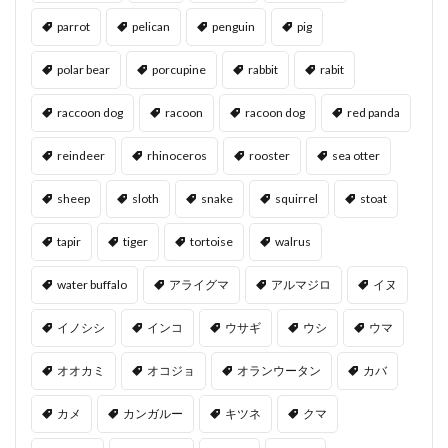
parrot
pelican
penguin
pig
polar bear
porcupine
rabbit
rabit
raccoon dog
racoon
racoon dog
red panda
reindeer
rhinoceros
rooster
sea otter
sheep
sloth
snake
squirrel
stoat
tapir
tiger
tortoise
walrus
water buffalo
アライグマ
アルマジロ
イヌ
イノシシ
インコ
ウサギ
ウシ
ウマ
オオカミ
オコジョ
オランウータン
カバ
カメ
カンガルー
キツネ
クマ