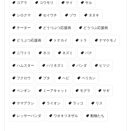
コアラ
コウモリ
サイ
サル
シロクマ
セイウチ
ゾウ
タヌキ
チーター
どうつぶつ応援画
どうつぶ応援画
どうぶつ応援画
トナカイ
トラ
ナマケモノ
ニワトリ
ネコ
ネズミ
バク
ハムスター
ハリネズミ
パンダ
ヒツジ
フクロウ
ブタ
ヘビ
ペリカン
ペンギン
ミーアキャット
モグラ
ヤギ
ヤマアラシ
ライオン
ラッコ
リス
レッサーパンダ
ワオキツネザル
動物たち