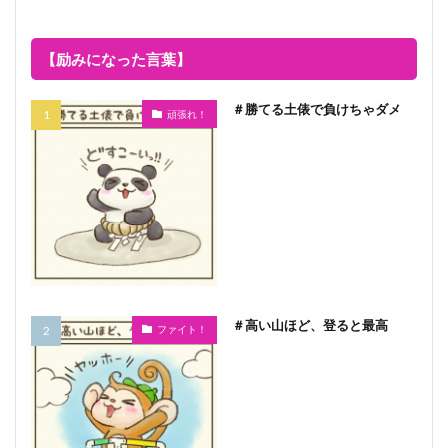
【励みになった言葉】
＃勝てる土俵で負けちゃダメ
頑張れ！
＃高い山ほど、登ると最高
ファイト！