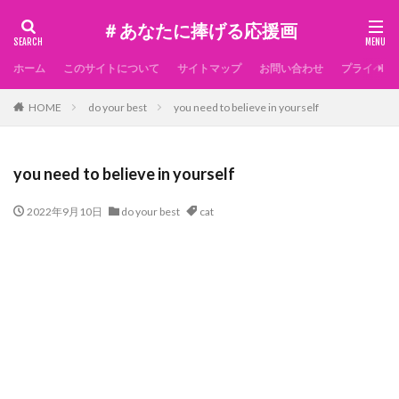
＃あなたに捧げる応援画
ホーム
このサイトについて
サイトマップ
お問い合わせ
プライベー
HOME
do your best
you need to believe in yourself
you need to believe in yourself
2022年9月10日
do your best
cat