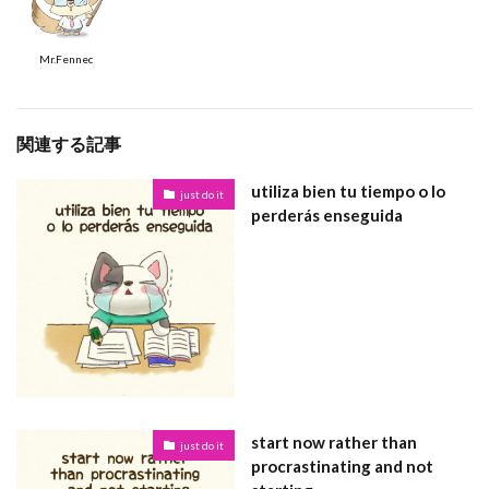
Mr.Fennec
関連する記事
utiliza bien tu tiempo o lo
just do it
perderás enseguida
start now rather than
just do it
procrastinating and not