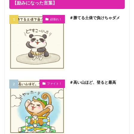
【励みになった言葉】
＃勝てる土俵で負けちゃダメ
頑張れ！
＃高い山ほど、登ると最高
ファイト！