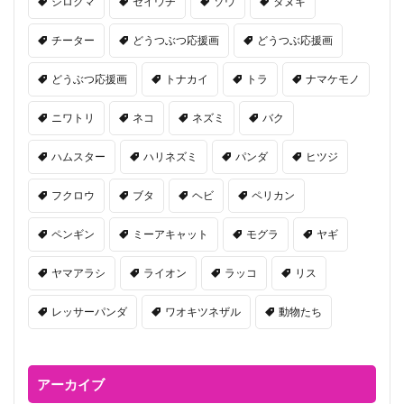
シロクマ
セイウチ
ゾウ
タヌキ
チーター
どうつぶつ応援画
どうつぶ応援画
どうぶつ応援画
トナカイ
トラ
ナマケモノ
ニワトリ
ネコ
ネズミ
バク
ハムスター
ハリネズミ
パンダ
ヒツジ
フクロウ
ブタ
ヘビ
ペリカン
ペンギン
ミーアキャット
モグラ
ヤギ
ヤマアラシ
ライオン
ラッコ
リス
レッサーパンダ
ワオキツネザル
動物たち
アーカイブ