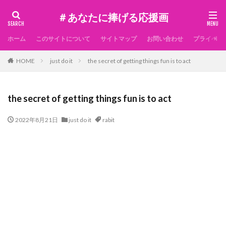
＃あなたに捧げる応援画
ホーム
このサイトについて
サイトマップ
お問い合わせ
プライベー
HOME
just do it
the secret of getting things fun is to act
the secret of getting things fun is to act
2022年8月21日
just do it
rabit