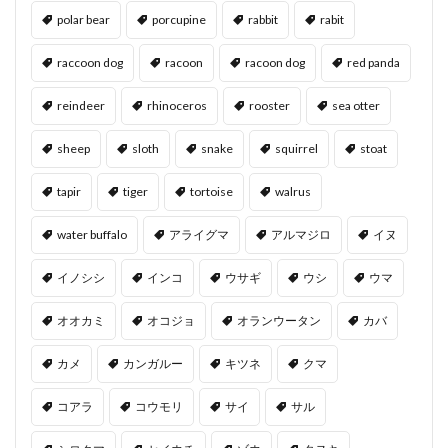
polar bear
porcupine
rabbit
rabit
raccoon dog
racoon
racoon dog
red panda
reindeer
rhinoceros
rooster
sea otter
sheep
sloth
snake
squirrel
stoat
tapir
tiger
tortoise
walrus
water buffalo
アライグマ
アルマジロ
イヌ
イノシシ
インコ
ウサギ
ウシ
ウマ
オオカミ
オコジョ
オランウータン
カバ
カメ
カンガルー
キツネ
クマ
コアラ
コウモリ
サイ
サル