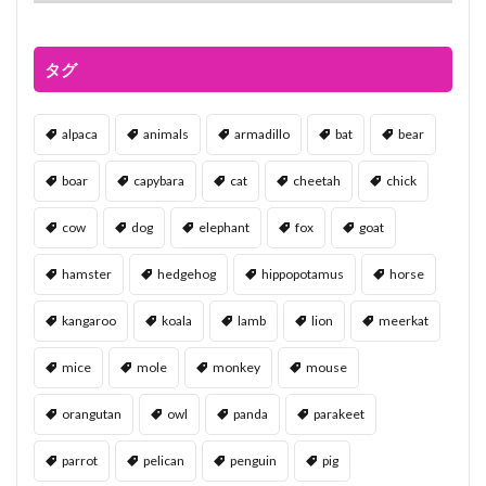
タグ
alpaca
animals
armadillo
bat
bear
boar
capybara
cat
cheetah
chick
cow
dog
elephant
fox
goat
hamster
hedgehog
hippopotamus
horse
kangaroo
koala
lamb
lion
meerkat
mice
mole
monkey
mouse
orangutan
owl
panda
parakeet
parrot
pelican
penguin
pig