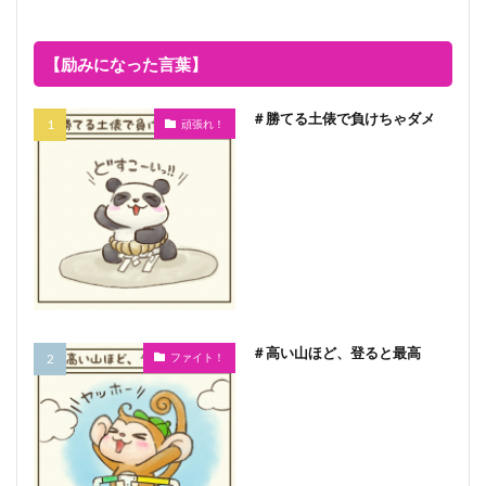
【励みになった言葉】
＃勝てる土俵で負けちゃダメ
頑張れ！
＃高い山ほど、登ると最高
ファイト！