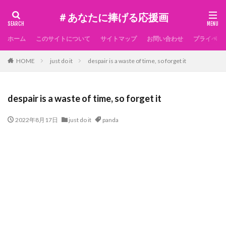
＃あなたに捧げる応援画
ホーム
このサイトについて
サイトマップ
お問い合わせ
プライベー
HOME
just do it
despair is a waste of time, so forget it
despair is a waste of time, so forget it
2022年8月17日
just do it
panda