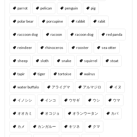
parrot
pelican
penguin
pig
polar bear
porcupine
rabbit
rabit
raccoon dog
racoon
racoon dog
red panda
reindeer
rhinoceros
rooster
sea otter
sheep
sloth
snake
squirrel
stoat
tapir
tiger
tortoise
walrus
water buffalo
アライグマ
アルマジロ
イヌ
イノシシ
インコ
ウサギ
ウシ
ウマ
オオカミ
オコジョ
オランウータン
カバ
カメ
カンガルー
キツネ
クマ