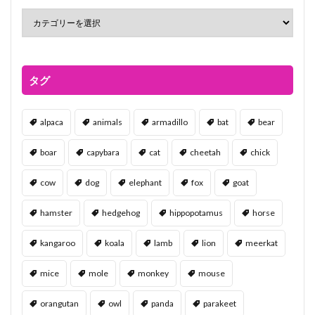
タグ
alpaca
animals
armadillo
bat
bear
boar
capybara
cat
cheetah
chick
cow
dog
elephant
fox
goat
hamster
hedgehog
hippopotamus
horse
kangaroo
koala
lamb
lion
meerkat
mice
mole
monkey
mouse
orangutan
owl
panda
parakeet