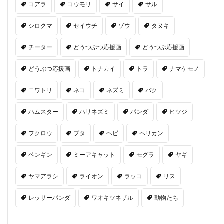
コアラ
コウモリ
サイ
サル
シロクマ
セイウチ
ゾウ
タヌキ
チーター
どうつぶつ応援画
どうつぶ応援画
どうぶつ応援画
トナカイ
トラ
ナマケモノ
ニワトリ
ネコ
ネズミ
バク
ハムスター
ハリネズミ
パンダ
ヒツジ
フクロウ
ブタ
ヘビ
ペリカン
ペンギン
ミーアキャット
モグラ
ヤギ
ヤマアラシ
ライオン
ラッコ
リス
レッサーパンダ
ワオキツネザル
動物たち