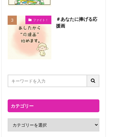
＃あなたに捧げる応
ファイト！
援画
カテゴリー