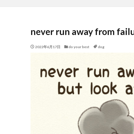
never run away from failur
2022年6月17日
do your best
dog