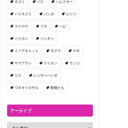
ネズミ
バク
ハムスター
ハリネズミ
パンダ
ヒツジ
フクロウ
ブタ
ヘビ
ペリカン
ペンギン
ミーアキャット
モグラ
ヤギ
ヤマアラシ
ライオン
ラッコ
リス
レッサーパンダ
ワオキツネザル
動物たち
アーカイブ