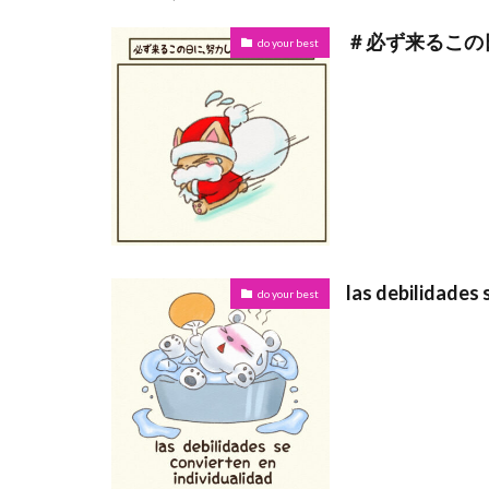
＃必ず来るこの
do your best
las debilidades 
do your best