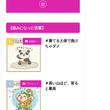
【励みになった言葉】
＃勝てる土俵で負け
頑張れ！
ちゃダメ
＃高い山ほど、登る
ファイト！
と最高