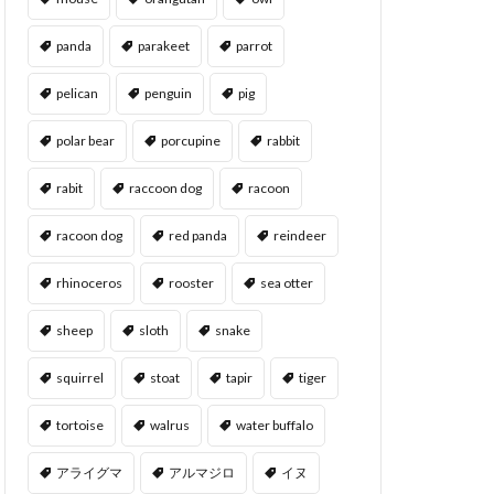
panda
parakeet
parrot
pelican
penguin
pig
polar bear
porcupine
rabbit
rabit
raccoon dog
racoon
racoon dog
red panda
reindeer
rhinoceros
rooster
sea otter
sheep
sloth
snake
squirrel
stoat
tapir
tiger
tortoise
walrus
water buffalo
アライグマ
アルマジロ
イヌ