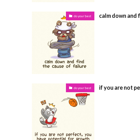
calm down and fi
do your best
if you are not p
do your best