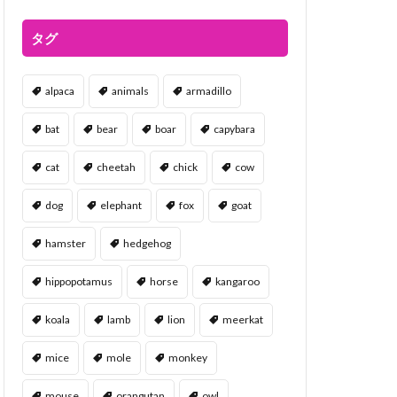
タグ
alpaca
animals
armadillo
bat
bear
boar
capybara
cat
cheetah
chick
cow
dog
elephant
fox
goat
hamster
hedgehog
hippopotamus
horse
kangaroo
koala
lamb
lion
meerkat
mice
mole
monkey
mouse
orangutan
owl