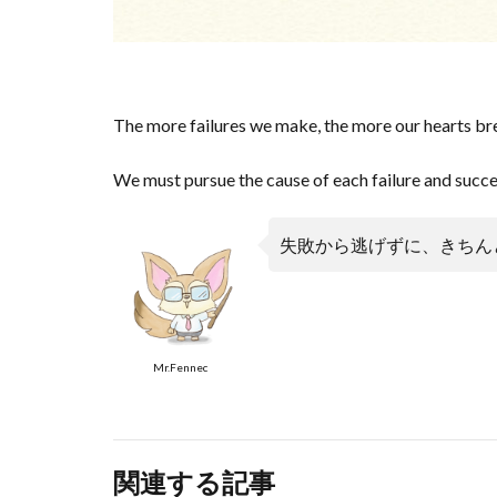
The more failures we make, the more our hearts br
We must pursue the cause of each failure and succe
失敗から逃げずに、きちん
Mr.Fennec
関連する記事