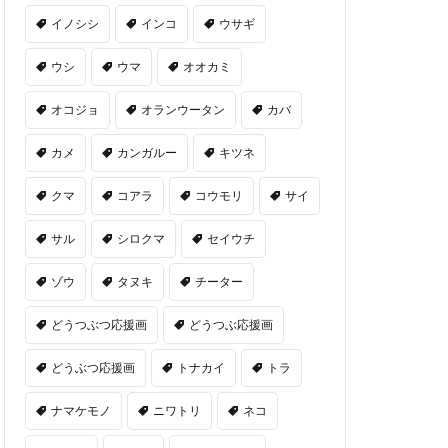
イノシシ
インコ
ウサギ
ウシ
ウマ
オオカミ
オコジョ
オランウータン
カバ
カメ
カンガルー
キツネ
クマ
コアラ
コウモリ
サイ
サル
シロクマ
セイウチ
ゾウ
タヌキ
チーター
どうつぶつ応援画
どうつぶ応援画
どうぶつ応援画
トナカイ
トラ
ナマケモノ
ニワトリ
ネコ