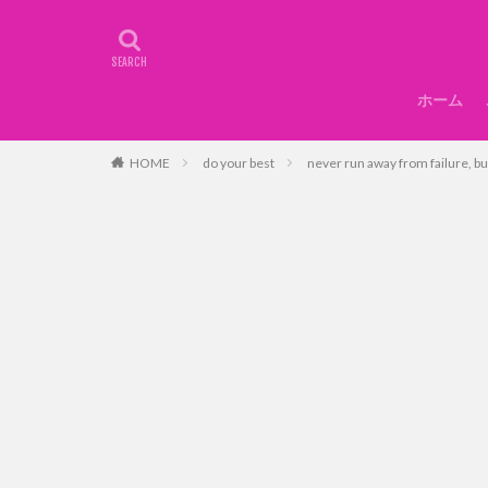
ホーム
HOME
do your best
never run away from failure, but