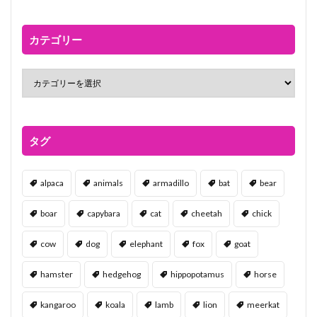
カテゴリー
タグ
alpaca
animals
armadillo
bat
bear
boar
capybara
cat
cheetah
chick
cow
dog
elephant
fox
goat
hamster
hedgehog
hippopotamus
horse
kangaroo
koala
lamb
lion
meerkat