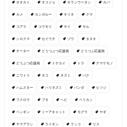
オオカミ
オコジョ
オランウータン
カバ
カメ
カンガルー
キツネ
クマ
コアラ
コウモリ
サイ
サル
シロクマ
セイウチ
ゾウ
タヌキ
チーター
どうつぶつ応援画
どうつぶ応援画
どうぶつ応援画
トナカイ
トラ
ナマケモノ
ニワトリ
ネコ
ネズミ
バク
ハムスター
ハリネズミ
パンダ
ヒツジ
フクロウ
ブタ
ヘビ
ペリカン
ペンギン
ミーアキャット
モグラ
ヤギ
ヤマアラシ
ライオン
ラッコ
リス