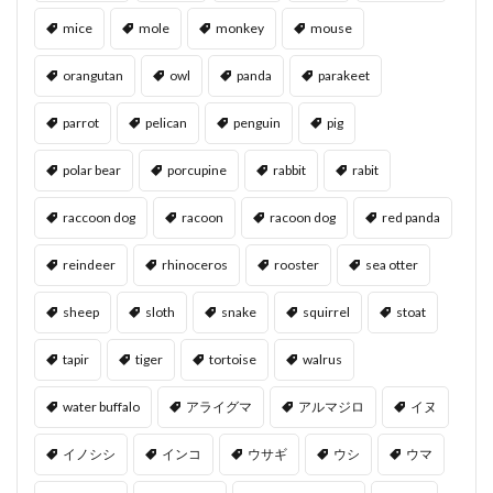
mice
mole
monkey
mouse
orangutan
owl
panda
parakeet
parrot
pelican
penguin
pig
polar bear
porcupine
rabbit
rabit
raccoon dog
racoon
racoon dog
red panda
reindeer
rhinoceros
rooster
sea otter
sheep
sloth
snake
squirrel
stoat
tapir
tiger
tortoise
walrus
water buffalo
アライグマ
アルマジロ
イヌ
イノシシ
インコ
ウサギ
ウシ
ウマ