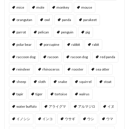
mice
mole
monkey
mouse
orangutan
owl
panda
parakeet
parrot
pelican
penguin
pig
polar bear
porcupine
rabbit
rabit
raccoon dog
racoon
racoon dog
red panda
reindeer
rhinoceros
rooster
sea otter
sheep
sloth
snake
squirrel
stoat
tapir
tiger
tortoise
walrus
water buffalo
アライグマ
アルマジロ
イヌ
イノシシ
インコ
ウサギ
ウシ
ウマ