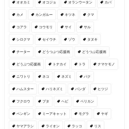
オオカミ
オコジョ
オランウータン
カバ
カメ
カンガルー
キツネ
クマ
コアラ
コウモリ
サイ
サル
シロクマ
セイウチ
ゾウ
タヌキ
チーター
どうつぶつ応援画
どうつぶ応援画
どうぶつ応援画
トナカイ
トラ
ナマケモノ
ニワトリ
ネコ
ネズミ
バク
ハムスター
ハリネズミ
パンダ
ヒツジ
フクロウ
ブタ
ヘビ
ペリカン
ペンギン
ミーアキャット
モグラ
ヤギ
ヤマアラシ
ライオン
ラッコ
リス