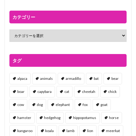
カテゴリー
タグ
alpaca
animals
armadillo
bat
bear
boar
capybara
cat
cheetah
chick
cow
dog
elephant
fox
goat
hamster
hedgehog
hippopotamus
horse
kangaroo
koala
lamb
lion
meerkat