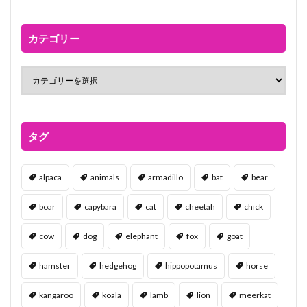
カテゴリー
タグ
alpaca
animals
armadillo
bat
bear
boar
capybara
cat
cheetah
chick
cow
dog
elephant
fox
goat
hamster
hedgehog
hippopotamus
horse
kangaroo
koala
lamb
lion
meerkat