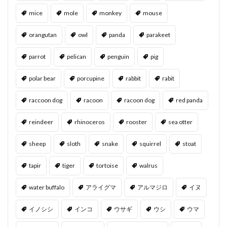
mice
mole
monkey
mouse
orangutan
owl
panda
parakeet
parrot
pelican
penguin
pig
polar bear
porcupine
rabbit
rabit
raccoon dog
racoon
racoon dog
red panda
reindeer
rhinoceros
rooster
sea otter
sheep
sloth
snake
squirrel
stoat
tapir
tiger
tortoise
walrus
water buffalo
アライグマ
アルマジロ
イヌ
イノシシ
インコ
ウサギ
ウシ
ウマ