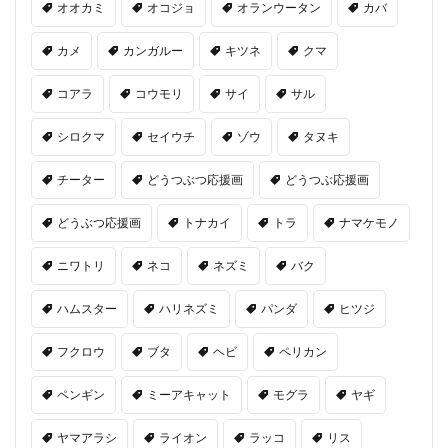
オオカミ
オコジョ
オランウータン
カバ
カメ
カンガルー
キツネ
クマ
コアラ
コウモリ
サイ
サル
シロクマ
セイウチ
ゾウ
タヌキ
チーター
どうつぶつ応援画
どうつぶ応援画
どうぶつ応援画
トナカイ
トラ
ナマケモノ
ニワトリ
ネコ
ネズミ
バク
ハムスター
ハリネズミ
パンダ
ヒツジ
フクロウ
ブタ
ヘビ
ペリカン
ペンギン
ミーアキャット
モグラ
ヤギ
ヤマアラシ
ライオン
ラッコ
リス