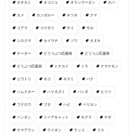
オオカミ
オコジョ
オランウータン
カバ
カメ
カンガルー
キツネ
クマ
コアラ
コウモリ
サイ
サル
シロクマ
セイウチ
ゾウ
タヌキ
チーター
どうつぶつ応援画
どうつぶ応援画
どうぶつ応援画
トナカイ
トラ
ナマケモノ
ニワトリ
ネコ
ネズミ
バク
ハムスター
ハリネズミ
パンダ
ヒツジ
フクロウ
ブタ
ヘビ
ペリカン
ペンギン
ミーアキャット
モグラ
ヤギ
ヤマアラシ
ライオン
ラッコ
リス