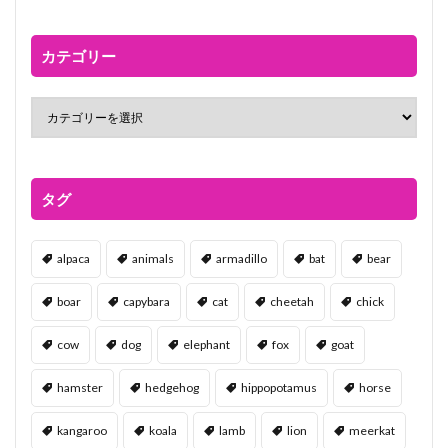
カテゴリー
タグ
alpaca
animals
armadillo
bat
bear
boar
capybara
cat
cheetah
chick
cow
dog
elephant
fox
goat
hamster
hedgehog
hippopotamus
horse
kangaroo
koala
lamb
lion
meerkat