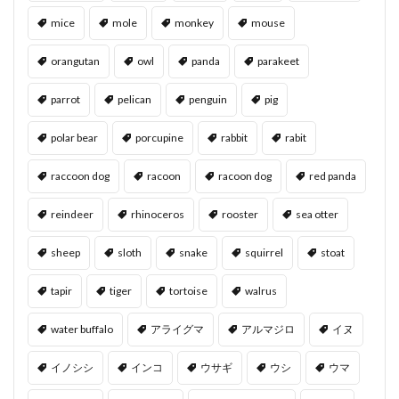
mice
mole
monkey
mouse
orangutan
owl
panda
parakeet
parrot
pelican
penguin
pig
polar bear
porcupine
rabbit
rabit
raccoon dog
racoon
racoon dog
red panda
reindeer
rhinoceros
rooster
sea otter
sheep
sloth
snake
squirrel
stoat
tapir
tiger
tortoise
walrus
water buffalo
アライグマ
アルマジロ
イヌ
イノシシ
インコ
ウサギ
ウシ
ウマ