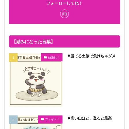
フォーローしてね！
【励みになった言葉】
＃勝てる土俵で負けちゃダメ
頑張れ！
＃高い山ほど、登ると最高
ファイト！