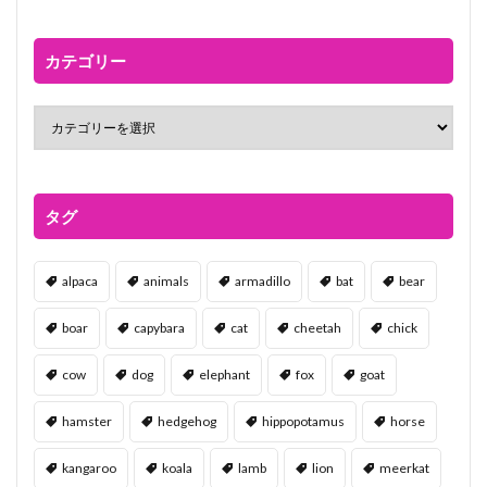
カテゴリー
タグ
alpaca
animals
armadillo
bat
bear
boar
capybara
cat
cheetah
chick
cow
dog
elephant
fox
goat
hamster
hedgehog
hippopotamus
horse
kangaroo
koala
lamb
lion
meerkat