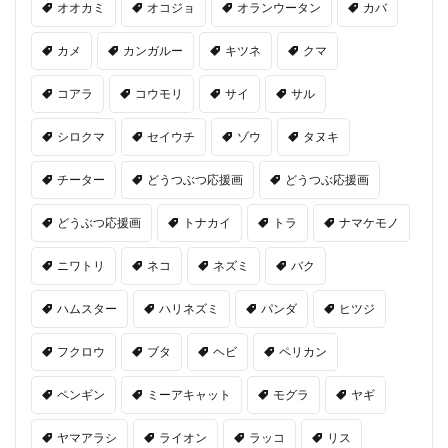
オオカミ
オコジョ
オランウータン
カバ
カメ
カンガルー
キツネ
クマ
コアラ
コウモリ
サイ
サル
シロクマ
セイウチ
ゾウ
タヌキ
チーター
どうつぶつ応援画
どうつぶ応援画
どうぶつ応援画
トナカイ
トラ
ナマケモノ
ニワトリ
ネコ
ネズミ
バク
ハムスター
ハリネズミ
パンダ
ヒツジ
フクロウ
ブタ
ヘビ
ペリカン
ペンギン
ミーアキャット
モグラ
ヤギ
ヤマアラシ
ライオン
ラッコ
リス