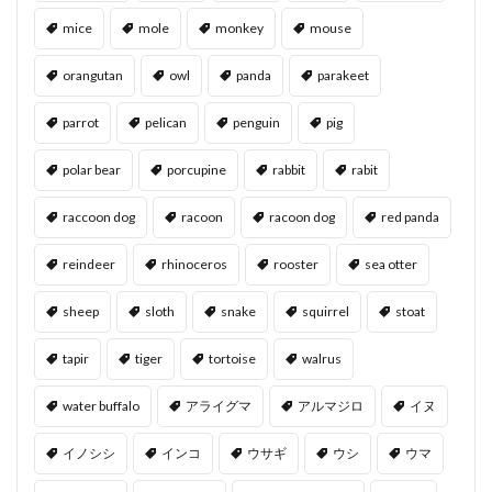
mice
mole
monkey
mouse
orangutan
owl
panda
parakeet
parrot
pelican
penguin
pig
polar bear
porcupine
rabbit
rabit
raccoon dog
racoon
racoon dog
red panda
reindeer
rhinoceros
rooster
sea otter
sheep
sloth
snake
squirrel
stoat
tapir
tiger
tortoise
walrus
water buffalo
アライグマ
アルマジロ
イヌ
イノシシ
インコ
ウサギ
ウシ
ウマ