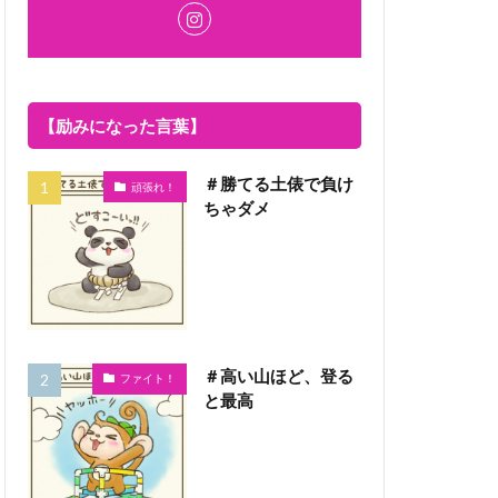
【励みになった言葉】
＃勝てる土俵で負け
頑張れ！
ちゃダメ
＃高い山ほど、登る
ファイト！
と最高