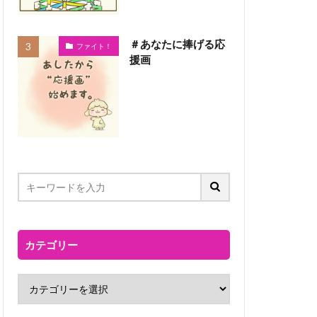
＃あなたに捧げる応
ファイト！
援画
カテゴリー