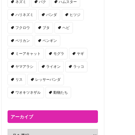
ネズミ
バク
ハムスター
ハリネズミ
パンダ
ヒツジ
フクロウ
ブタ
ヘビ
ペリカン
ペンギン
ミーアキャット
モグラ
ヤギ
ヤマアラシ
ライオン
ラッコ
リス
レッサーパンダ
ワオキツネザル
動物たち
アーカイブ