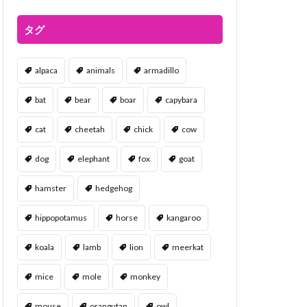
タグ
alpaca
animals
armadillo
bat
bear
boar
capybara
cat
cheetah
chick
cow
dog
elephant
fox
goat
hamster
hedgehog
hippopotamus
horse
kangaroo
koala
lamb
lion
meerkat
mice
mole
monkey
mouse
orangutan
owl