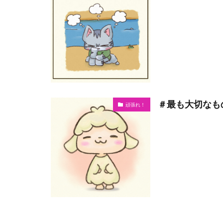
＃最も大切なも
頑張れ！