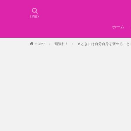
ホーム
HOME
頑張れ！
＃ときには自分自身を褒めること