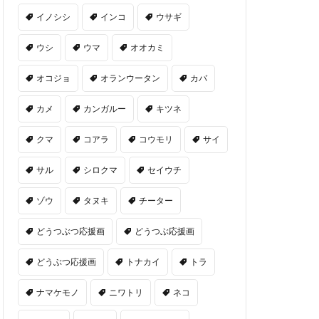
イノシシ
インコ
ウサギ
ウシ
ウマ
オオカミ
オコジョ
オランウータン
カバ
カメ
カンガルー
キツネ
クマ
コアラ
コウモリ
サイ
サル
シロクマ
セイウチ
ゾウ
タヌキ
チーター
どうつぶつ応援画
どうつぶ応援画
どうぶつ応援画
トナカイ
トラ
ナマケモノ
ニワトリ
ネコ