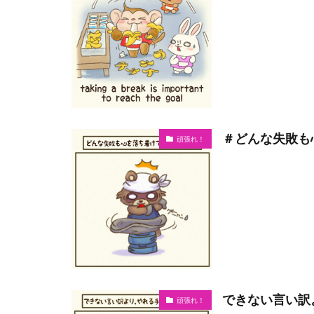
＃どんな失敗も
頑張れ！
できない言い訳
頑張れ！