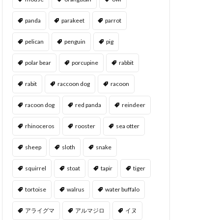
panda
parakeet
parrot
pelican
penguin
pig
polar bear
porcupine
rabbit
rabit
raccoon dog
racoon
racoon dog
red panda
reindeer
rhinoceros
rooster
sea otter
sheep
sloth
snake
squirrel
stoat
tapir
tiger
tortoise
walrus
water buffalo
アライグマ
アルマジロ
イヌ