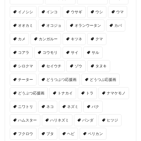
イノシシ
インコ
ウサギ
ウシ
ウマ
オオカミ
オコジョ
オランウータン
カバ
カメ
カンガルー
キツネ
クマ
コアラ
コウモリ
サイ
サル
シロクマ
セイウチ
ゾウ
タヌキ
チーター
どうつぶつ応援画
どうつぶ応援画
どうぶつ応援画
トナカイ
トラ
ナマケモノ
ニワトリ
ネコ
ネズミ
バク
ハムスター
ハリネズミ
パンダ
ヒツジ
フクロウ
ブタ
ヘビ
ペリカン