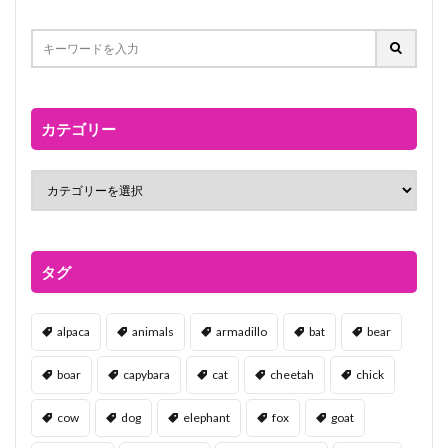
カテゴリー
タグ
alpaca
animals
armadillo
bat
bear
boar
capybara
cat
cheetah
chick
cow
dog
elephant
fox
goat