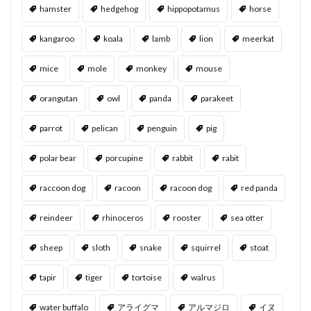
hamster
hedgehog
hippopotamus
horse
kangaroo
koala
lamb
lion
meerkat
mice
mole
monkey
mouse
orangutan
owl
panda
parakeet
parrot
pelican
penguin
pig
polar bear
porcupine
rabbit
rabit
raccoon dog
racoon
racoon dog
red panda
reindeer
rhinoceros
rooster
sea otter
sheep
sloth
snake
squirrel
stoat
tapir
tiger
tortoise
walrus
water buffalo
アライグマ
アルマジロ
イヌ