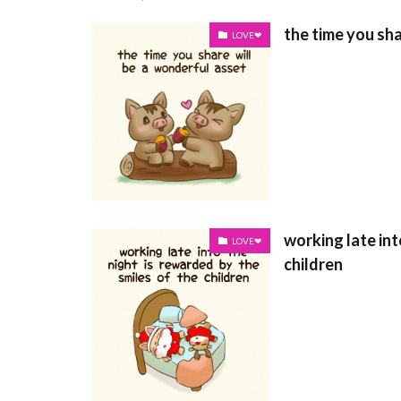
the time you sha
LOVE❤
working late int
LOVE❤
children