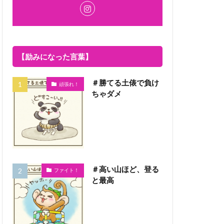
【励みになった言葉】
＃勝てる土俵で負け
頑張れ！
ちゃダメ
＃高い山ほど、登る
ファイト！
と最高