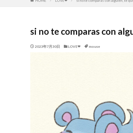
HOME
LOVE❤
si no te comparas con alguien, te q
si no te comparas con alg
2023年7月30日
LOVE❤
mouse