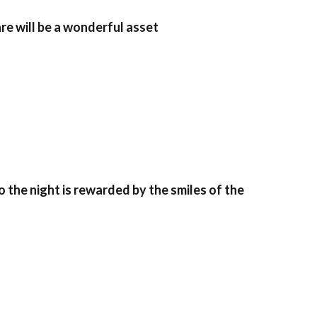
re will be a wonderful asset
o the night is rewarded by the smiles of the