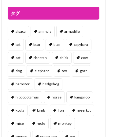
タグ
alpaca
animals
armadillo
bat
bear
boar
capybara
cat
cheetah
chick
cow
dog
elephant
fox
goat
hamster
hedgehog
hippopotamus
horse
kangaroo
koala
lamb
lion
meerkat
mice
mole
monkey
mouse
orangutan
owl