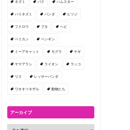
ネズミ
バク
ハムスター
ハリネズミ
パンダ
ヒツジ
フクロウ
ブタ
ヘビ
ペリカン
ペンギン
ミーアキャット
モグラ
ヤギ
ヤマアラシ
ライオン
ラッコ
リス
レッサーパンダ
ワオキツネザル
動物たち
アーカイブ