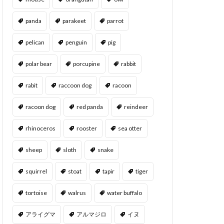
panda
parakeet
parrot
pelican
penguin
pig
polar bear
porcupine
rabbit
rabit
raccoon dog
racoon
racoon dog
red panda
reindeer
rhinoceros
rooster
sea otter
sheep
sloth
snake
squirrel
stoat
tapir
tiger
tortoise
walrus
water buffalo
アライグマ
アルマジロ
イヌ