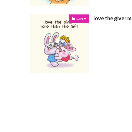
love the giver m
LOVE❤