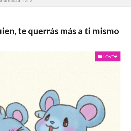
uerrás más a ti mismo
uien, te querrás más a ti mismo
LOVE❤