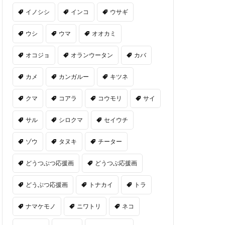
イノシシ
インコ
ウサギ
ウシ
ウマ
オオカミ
オコジョ
オランウータン
カバ
カメ
カンガルー
キツネ
クマ
コアラ
コウモリ
サイ
サル
シロクマ
セイウチ
ゾウ
タヌキ
チーター
どうつぶつ応援画
どうつぶ応援画
どうぶつ応援画
トナカイ
トラ
ナマケモノ
ニワトリ
ネコ