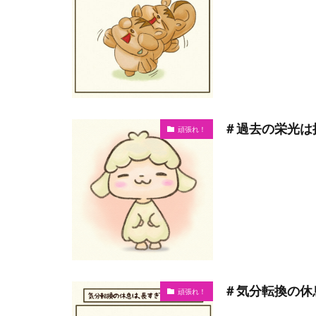
＃過去の栄光は
頑張れ！
＃気分転換の休
頑張れ！