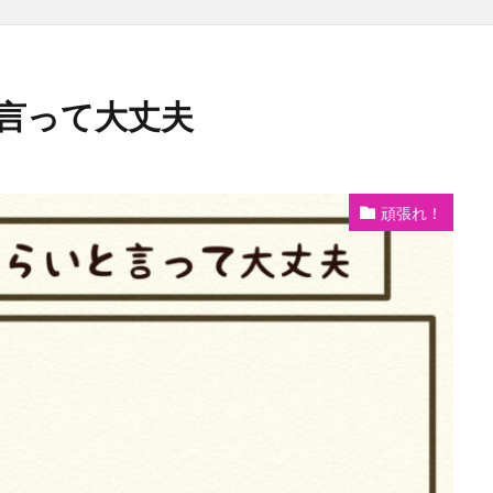
言って大丈夫
頑張れ！