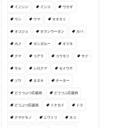
イノシシ
インコ
ウサギ
ウシ
ウマ
オオカミ
オコジョ
オランウータン
カバ
カメ
カンガルー
キツネ
クマ
コアラ
コウモリ
サイ
サル
シロクマ
セイウチ
ゾウ
タヌキ
チーター
どうつぶつ応援画
どうつぶ応援画
どうぶつ応援画
トナカイ
トラ
ナマケモノ
ニワトリ
ネコ