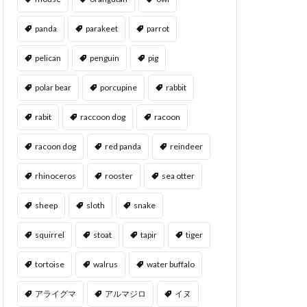
panda
parakeet
parrot
pelican
penguin
pig
polar bear
porcupine
rabbit
rabit
raccoon dog
racoon
racoon dog
red panda
reindeer
rhinoceros
rooster
sea otter
sheep
sloth
snake
squirrel
stoat
tapir
tiger
tortoise
walrus
water buffalo
アライグマ
アルマジロ
イヌ