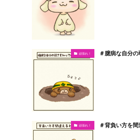
＃臆病な自分の
頑張れ！
＃背負い方を間
頑張れ！