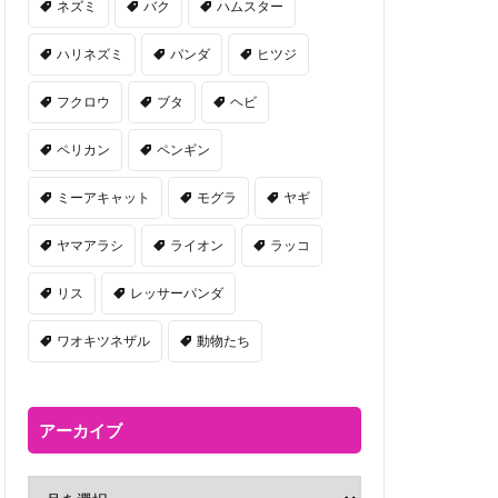
ネズミ
バク
ハムスター
ハリネズミ
パンダ
ヒツジ
フクロウ
ブタ
ヘビ
ペリカン
ペンギン
ミーアキャット
モグラ
ヤギ
ヤマアラシ
ライオン
ラッコ
リス
レッサーパンダ
ワオキツネザル
動物たち
アーカイブ