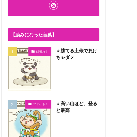
【励みになった言葉】
＃勝てる土俵で負け
頑張れ！
ちゃダメ
＃高い山ほど、登る
ファイト！
と最高