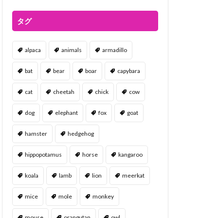
タグ
alpaca
animals
armadillo
bat
bear
boar
capybara
cat
cheetah
chick
cow
dog
elephant
fox
goat
hamster
hedgehog
hippopotamus
horse
kangaroo
koala
lamb
lion
meerkat
mice
mole
monkey
mouse
orangutan
owl