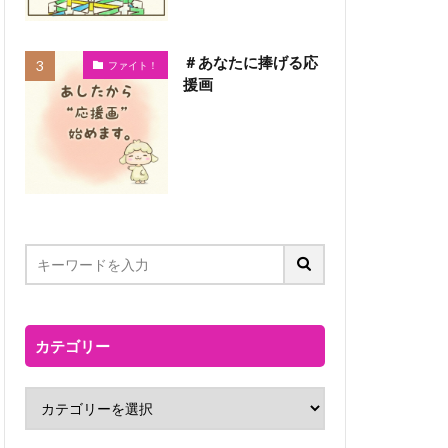
＃あなたに捧げる応
ファイト！
援画
カテゴリー