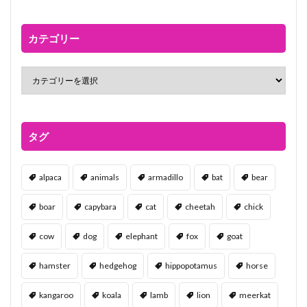
カテゴリー
タグ
alpaca
animals
armadillo
bat
bear
boar
capybara
cat
cheetah
chick
cow
dog
elephant
fox
goat
hamster
hedgehog
hippopotamus
horse
kangaroo
koala
lamb
lion
meerkat