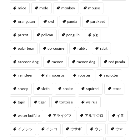
mice
mole
monkey
mouse
orangutan
owl
panda
parakeet
parrot
pelican
penguin
pig
polar bear
porcupine
rabbit
rabit
raccoon dog
racoon
racoon dog
red panda
reindeer
rhinoceros
rooster
sea otter
sheep
sloth
snake
squirrel
stoat
tapir
tiger
tortoise
walrus
water buffalo
アライグマ
アルマジロ
イヌ
イノシシ
インコ
ウサギ
ウシ
ウマ