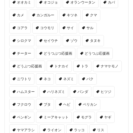
オオカミ
オコジョ
オランウータン
カバ
カメ
カンガルー
キツネ
クマ
コアラ
コウモリ
サイ
サル
シロクマ
セイウチ
ゾウ
タヌキ
チーター
どうつぶつ応援画
どうつぶ応援画
どうぶつ応援画
トナカイ
トラ
ナマケモノ
ニワトリ
ネコ
ネズミ
バク
ハムスター
ハリネズミ
パンダ
ヒツジ
フクロウ
ブタ
ヘビ
ペリカン
ペンギン
ミーアキャット
モグラ
ヤギ
ヤマアラシ
ライオン
ラッコ
リス