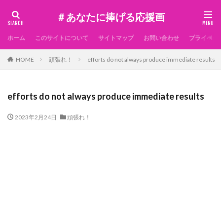
＃あなたに捧げる応援画
ホーム
このサイトについて
サイトマップ
お問い合わせ
プライベー
HOME
頑張れ！
efforts do not always produce immediate results
efforts do not always produce immediate results
2023年2月24日
頑張れ！