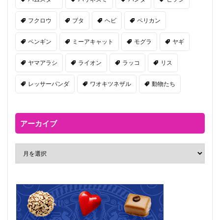
フクロウ
ブタ
ヘビ
ペリカン
ペンギン
ミーアキャット
モグラ
ヤギ
ヤマアラシ
ライオン
ラッコ
リス
レッサーパンダ
ワオキツネザル
動物たち
アーカイブ