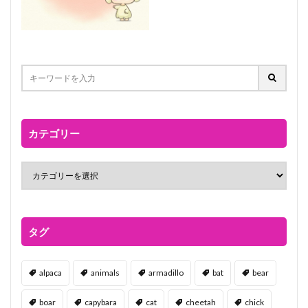
カテゴリー
タグ
alpaca
animals
armadillo
bat
bear
boar
capybara
cat
cheetah
chick