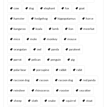
cow
dog
elephant
fox
goat
hamster
hedgehog
hippopotamus
horse
kangaroo
koala
lamb
lion
meerkat
mice
mole
monkey
mouse
orangutan
owl
panda
parakeet
parrot
pelican
penguin
pig
polar bear
porcupine
rabbit
rabit
raccoon dog
racoon
racoon dog
red panda
reindeer
rhinoceros
rooster
sea otter
sheep
sloth
snake
squirrel
stoat