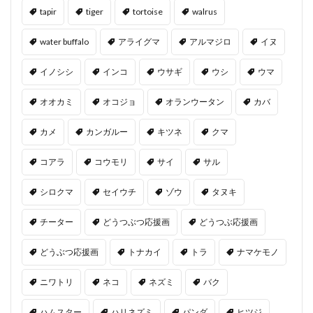
tapir
tiger
tortoise
walrus
water buffalo
アライグマ
アルマジロ
イヌ
イノシシ
インコ
ウサギ
ウシ
ウマ
オオカミ
オコジョ
オランウータン
カバ
カメ
カンガルー
キツネ
クマ
コアラ
コウモリ
サイ
サル
シロクマ
セイウチ
ゾウ
タヌキ
チーター
どうつぶつ応援画
どうつぶ応援画
どうぶつ応援画
トナカイ
トラ
ナマケモノ
ニワトリ
ネコ
ネズミ
バク
ハムスター
ハリネズミ
パンダ
ヒツジ