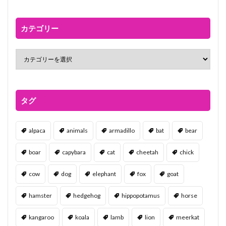
カテゴリー
タグ
alpaca
animals
armadillo
bat
bear
boar
capybara
cat
cheetah
chick
cow
dog
elephant
fox
goat
hamster
hedgehog
hippopotamus
horse
kangaroo
koala
lamb
lion
meerkat