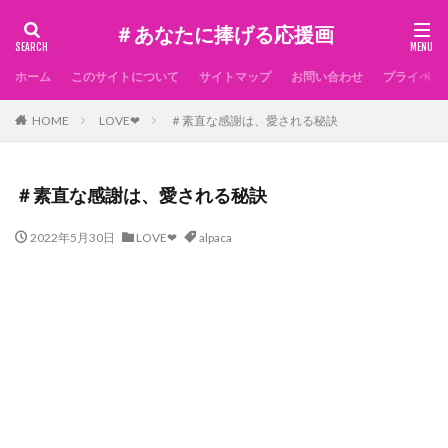
＃あなたに捧げる応援画
ホーム
このサイトについて
サイトマップ
お問い合わせ
プライベー
HOME
LOVE❤
＃素直な感謝は、愛される秘訣
＃素直な感謝は、愛される秘訣
2022年5月30日
LOVE❤
alpaca