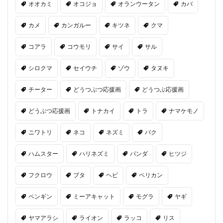
オオカミ
オコジョ
オランウータン
カバ
カメ
カンガルー
キツネ
クマ
コアラ
コウモリ
サイ
サル
シロクマ
セイウチ
ゾウ
タヌキ
チーター
どうつぶつ応援画
どうつぶ応援画
どうぶつ応援画
トナカイ
トラ
ナマケモノ
ニワトリ
ネコ
ネズミ
バク
ハムスター
ハリネズミ
パンダ
ヒツジ
フクロウ
ブタ
ヘビ
ペリカン
ペンギン
ミーアキャット
モグラ
ヤギ
ヤマアラシ
ライオン
ラッコ
リス