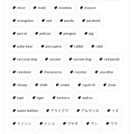
mice
mole
monkey
mouse
orangutan
owl
panda
parakeet
parrot
pelican
penguin
pig
polar bear
porcupine
rabbit
rabit
raccoon dog
racoon
racoon dog
red panda
reindeer
rhinoceros
rooster
sea otter
sheep
sloth
snake
squirrel
stoat
tapir
tiger
tortoise
walrus
water buffalo
アライグマ
アルマジロ
イヌ
イノシシ
インコ
ウサギ
ウシ
ウマ