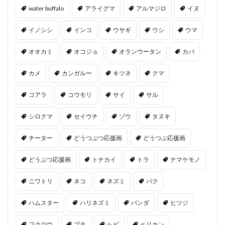
water buffalo
アライグマ
アルマジロ
イヌ
イノシシ
インコ
ウサギ
ウシ
ウマ
オオカミ
オコジョ
オランウータン
カバ
カメ
カンガルー
キツネ
クマ
コアラ
コウモリ
サイ
サル
シロクマ
セイウチ
ゾウ
タヌキ
チーター
どうつぶつ応援画
どうつぶ応援画
どうぶつ応援画
トナカイ
トラ
ナマケモノ
ニワトリ
ネコ
ネズミ
バク
ハムスター
ハリネズミ
パンダ
ヒツジ
フクロウ
ブタ
ヘビ
ペリカン