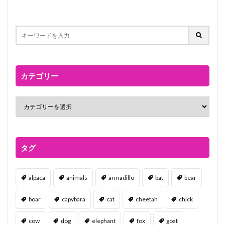
カテゴリー
タグ
alpaca
animals
armadillo
bat
bear
boar
capybara
cat
cheetah
chick
cow
dog
elephant
fox
goat