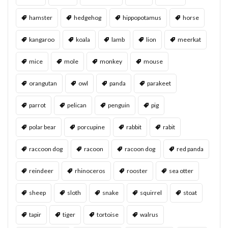
hamster
hedgehog
hippopotamus
horse
kangaroo
koala
lamb
lion
meerkat
mice
mole
monkey
mouse
orangutan
owl
panda
parakeet
parrot
pelican
penguin
pig
polar bear
porcupine
rabbit
rabit
raccoon dog
racoon
racoon dog
red panda
reindeer
rhinoceros
rooster
sea otter
sheep
sloth
snake
squirrel
stoat
tapir
tiger
tortoise
walrus