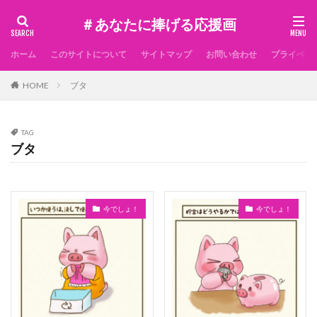
＃あなたに捧げる応援画
ホーム
このサイトについて
サイトマップ
お問い合わせ
プライベー
HOME
ブタ
TAG
ブタ
今でしょ！
今でしょ！