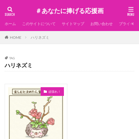
＃あなたに捧げる応援画
ホーム
このサイトについて
サイトマップ
お問い合わせ
プライベー
HOME
ハリネズミ
TAG
ハリネズミ
頑張れ！