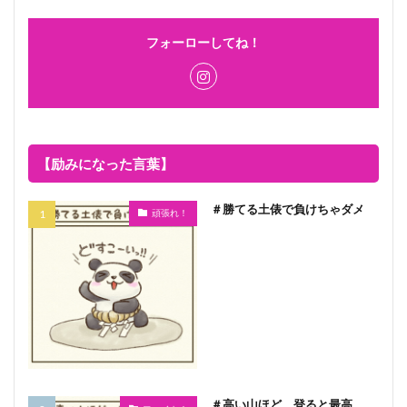
フォーローしてね！
【励みになった言葉】
＃勝てる土俵で負けちゃダメ
頑張れ！
＃高い山ほど、登ると最高