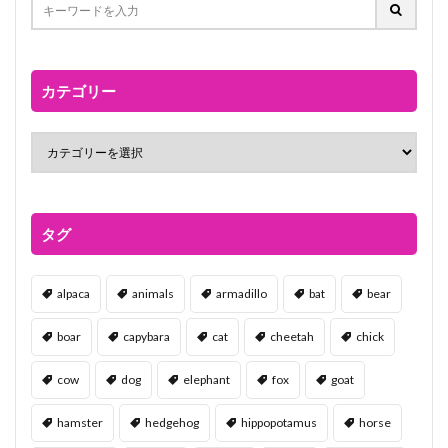
カテゴリー
タグ
alpaca
animals
armadillo
bat
bear
boar
capybara
cat
cheetah
chick
cow
dog
elephant
fox
goat
hamster
hedgehog
hippopotamus
horse