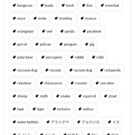
kangaroo
koala
lamb
lion
meerkat
mice
mole
monkey
mouse
orangutan
owl
panda
parakeet
parrot
pelican
penguin
pig
polar bear
porcupine
rabbit
rabit
raccoon dog
racoon
racoon dog
red panda
reindeer
rhinoceros
rooster
sea otter
sheep
sloth
snake
squirrel
stoat
tapir
tiger
tortoise
walrus
water buffalo
アライグマ
アルマジロ
イヌ
イノシシ
インコ
ウサギ
ウシ
ウマ