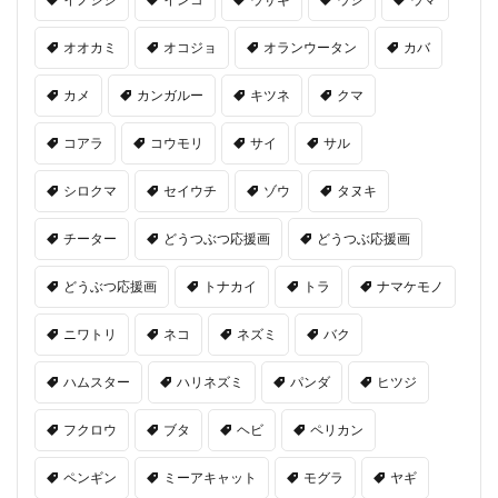
オオカミ
オコジョ
オランウータン
カバ
カメ
カンガルー
キツネ
クマ
コアラ
コウモリ
サイ
サル
シロクマ
セイウチ
ゾウ
タヌキ
チーター
どうつぶつ応援画
どうつぶ応援画
どうぶつ応援画
トナカイ
トラ
ナマケモノ
ニワトリ
ネコ
ネズミ
バク
ハムスター
ハリネズミ
パンダ
ヒツジ
フクロウ
ブタ
ヘビ
ペリカン
ペンギン
ミーアキャット
モグラ
ヤギ