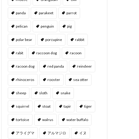
panda
parakeet
parrot
pelican
penguin
pig
polar bear
porcupine
rabbit
rabit
raccoon dog
racoon
racoon dog
red panda
reindeer
rhinoceros
rooster
sea otter
sheep
sloth
snake
squirrel
stoat
tapir
tiger
tortoise
walrus
water buffalo
アライグマ
アルマジロ
イヌ