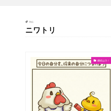
TAG
ニワトリ
継続は力！