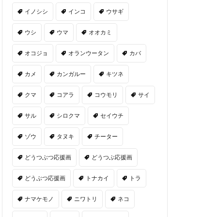
イノシシ
インコ
ウサギ
ウシ
ウマ
オオカミ
オコジョ
オランウータン
カバ
カメ
カンガルー
キツネ
クマ
コアラ
コウモリ
サイ
サル
シロクマ
セイウチ
ゾウ
タヌキ
チーター
どうつぶつ応援画
どうつぶ応援画
どうぶつ応援画
トナカイ
トラ
ナマケモノ
ニワトリ
ネコ