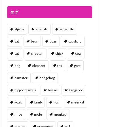
タグ
alpaca
animals
armadillo
bat
bear
boar
capybara
cat
cheetah
chick
cow
dog
elephant
fox
goat
hamster
hedgehog
hippopotamus
horse
kangaroo
koala
lamb
lion
meerkat
mice
mole
monkey
mouse
orangutan
owl