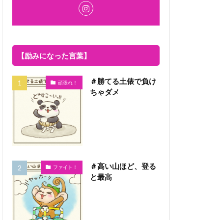
【励みになった言葉】
＃勝てる土俵で負け
頑張れ！
ちゃダメ
＃高い山ほど、登る
ファイト！
と最高