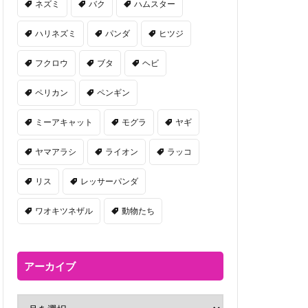
ネズミ
バク
ハムスター
ハリネズミ
パンダ
ヒツジ
フクロウ
ブタ
ヘビ
ペリカン
ペンギン
ミーアキャット
モグラ
ヤギ
ヤマアラシ
ライオン
ラッコ
リス
レッサーパンダ
ワオキツネザル
動物たち
アーカイブ