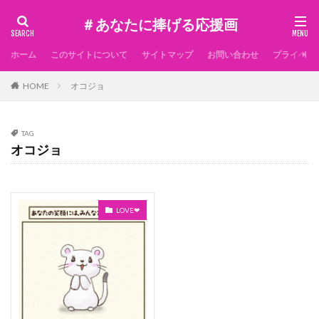
＃あなたに捧げる応援画
ホーム
このサイトについて
サイトマップ
お問い合わせ
プライベー
HOME
オコジョ
TAG
オコジョ
LOVE❤