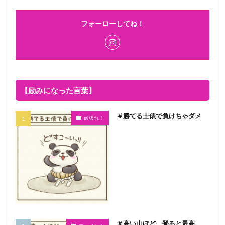
フォーローしてね！
【励みになった言葉】
＃勝てる土俵で負けちゃダメ
頑張れ！
＃高い山ほど、登ると最高