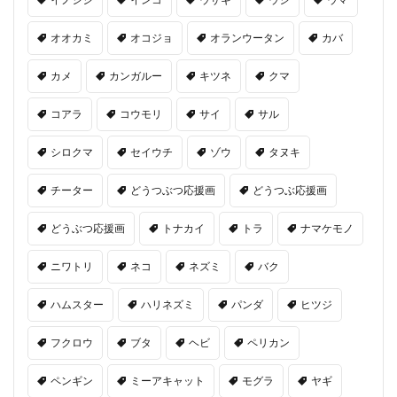
オオカミ
オコジョ
オランウータン
カバ
カメ
カンガルー
キツネ
クマ
コアラ
コウモリ
サイ
サル
シロクマ
セイウチ
ゾウ
タヌキ
チーター
どうつぶつ応援画
どうつぶ応援画
どうぶつ応援画
トナカイ
トラ
ナマケモノ
ニワトリ
ネコ
ネズミ
バク
ハムスター
ハリネズミ
パンダ
ヒツジ
フクロウ
ブタ
ヘビ
ペリカン
ペンギン
ミーアキャット
モグラ
ヤギ