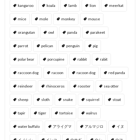
kangaroo
koala
lamb
lion
meerkat
mice
mole
monkey
mouse
orangutan
owl
panda
parakeet
parrot
pelican
penguin
pig
polar bear
porcupine
rabbit
rabit
raccoon dog
racoon
racoon dog
red panda
reindeer
rhinoceros
rooster
sea otter
sheep
sloth
snake
squirrel
stoat
tapir
tiger
tortoise
walrus
water buffalo
アライグマ
アルマジロ
イヌ
イノシシ
インコ
ウサギ
ウシ
ウマ