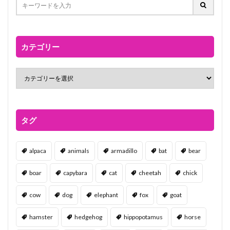
カテゴリー
タグ
alpaca
animals
armadillo
bat
bear
boar
capybara
cat
cheetah
chick
cow
dog
elephant
fox
goat
hamster
hedgehog
hippopotamus
horse